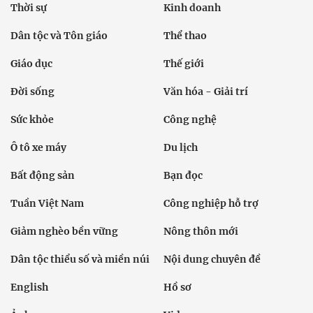
Thời sự
Kinh doanh
Dân tộc và Tôn giáo
Thể thao
Giáo dục
Thế giới
Đời sống
Văn hóa - Giải trí
Sức khỏe
Công nghệ
Ô tô xe máy
Du lịch
Bất động sản
Bạn đọc
Tuần Việt Nam
Công nghiệp hỗ trợ
Giảm nghèo bền vững
Nông thôn mới
Dân tộc thiểu số và miền núi
Nội dung chuyên đề
English
Hồ sơ