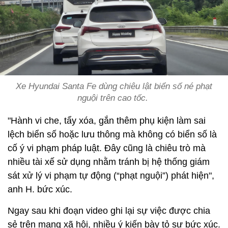
Xe Hyundai Santa Fe dùng chiêu lật biển số né phạt
nguội trên cao tốc.
"Hành vi che, tẩy xóa, gắn thêm phụ kiện làm sai
lệch biển số hoặc lưu thông mà không có biển số là
cố ý vi phạm pháp luật. Đây cũng là chiêu trò mà
nhiều tài xế sử dụng nhằm tránh bị hệ thống giám
sát xử lý vi phạm tự động (“phạt nguội”) phát hiện",
anh H. bức xúc.
Ngay sau khi đoạn video ghi lại sự việc được chia
sẻ trên mạng xã hội, nhiều ý kiến bày tỏ sự bức xúc.