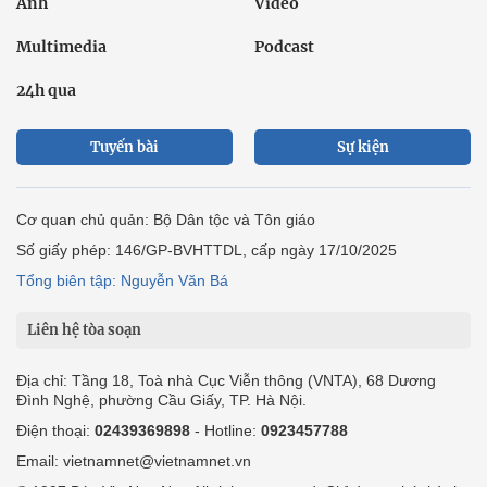
Ảnh
Video
Multimedia
Podcast
24h qua
Tuyến bài
Sự kiện
Cơ quan chủ quản: Bộ Dân tộc và Tôn giáo
Số giấy phép: 146/GP-BVHTTDL, cấp ngày 17/10/2025
Tổng biên tập: Nguyễn Văn Bá
Liên hệ tòa soạn
Địa chỉ: Tầng 18, Toà nhà Cục Viễn thông (VNTA), 68 Dương
Đình Nghệ, phường Cầu Giấy, TP. Hà Nội.
Điện thoại:
02439369898
- Hotline:
0923457788
Email: vietnamnet@vietnamnet.vn