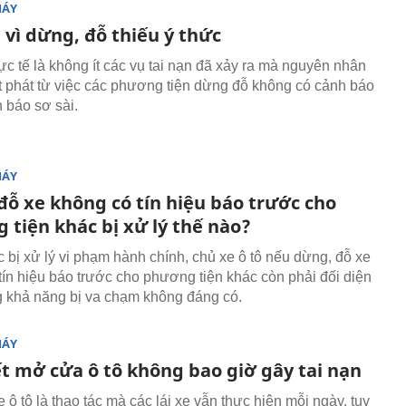
MÁY
 vì dừng, đỗ thiếu ý thức
ực tế là không ít các vụ tai nạn đã xảy ra mà nguyên nhân
t phát từ việc các phương tiện dừng đỗ không có cảnh báo
 báo sơ sài.
MÁY
đỗ xe không có tín hiệu báo trước cho
 tiện khác bị xử lý thế nào?
c bị xử lý vi phạm hành chính, chủ xe ô tô nếu dừng, đỗ xe
tín hiệu báo trước cho phương tiện khác còn phải đối diện
 khả năng bị va chạm không đáng có.
MÁY
ết mở cửa ô tô không bao giờ gây tai nạn
ô tô là thao tác mà các lái xe vẫn thực hiện mỗi ngày, tuy