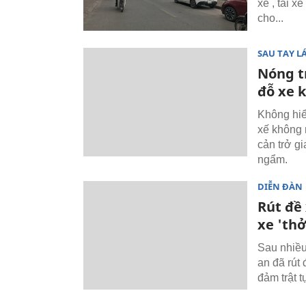
xe , tài x
cho...
SAU TAY LÁ
Nóng t
đỗ xe k
Không hiể
xế không 
cản trở g
ngẩm.
DIỄN ĐÀN
Rút đề 
xe 'th
Sau nhiều
an đã rút
đảm trật 