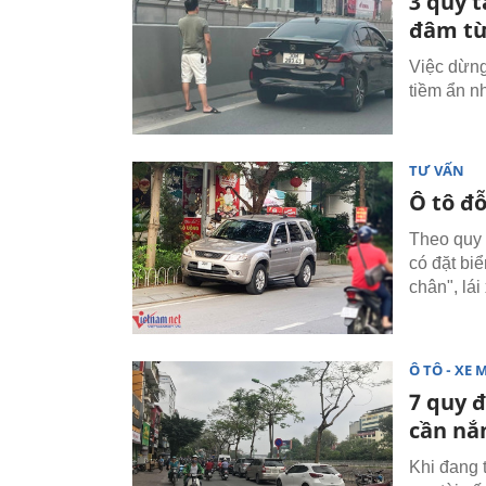
3 quy t
đâm từ
Việc dừng
tiềm ẩn n
TƯ VẤN
Ô tô đỗ
Theo quy đ
có đặt biể
chân", lái
Ô TÔ - XE 
7 quy 
cần nắ
Khi đang 