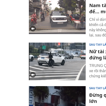
Nam tà
để... m
Chỉ vì dừ
khiến cả 
này không
lại, sau 
SAU TAY LÁ
Nữ tài 
đứng l
TRUNG QUỐ
xe rồi thả
chứng kiế
SAU TAY LÁ
Đừng q
lớn