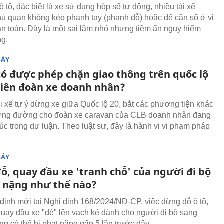
 tô, đặc biệt là xe sử dụng hộp số tự động, nhiều tài xế
ủ quan không kéo phanh tay (phanh đỗ) hoặc để cần số ở vị
 an toàn. Đây là một sai lầm nhỏ nhưng tiềm ẩn nguy hiểm
ng.
MÁY
 có được phép chặn giao thông trên quốc lộ
tiên đoàn xe doanh nhân?
ài xế tự ý dừng xe giữa Quốc lộ 20, bắt các phương tiện khác
ờng đường cho đoàn xe caravan của CLB doanh nhân đang
úc trong dư luận. Theo luật sư, đây là hành vi vi phạm pháp
MÁY
ỗ, quay đầu xe 'tranh chỗ' của người đi bộ
t nặng như thế nào?
định mới tại Nghị định 168/2024/NĐ-CP, việc dừng đỗ ô tô,
quay đầu xe "đè" lên vạch kẻ dành cho người đi bộ sang
g có thể bị phạt nặng gấp 5 lần trước đây.