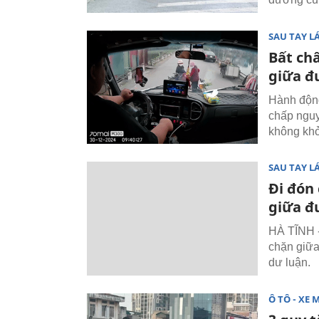
SAU TAY LÁ
Bất ch
giữa đ
Hành động
chấp nguy
không khỏ
SAU TAY LÁ
Đi đón
giữa đ
HÀ TĨNH 
chặn giữa
dư luận.
Ô TÔ - XE 