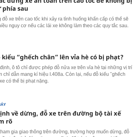
ắc dừng xe an toàn trên cao tốc để không bị
 phía sau
 đỗ xe trên cao tốc khi xảy ra tình huống khẩn cấp có thể sẽ
hiều nguy cơ nếu các lái xe không làm theo các quy tắc sau.
 kiểu “ghếch chân” lên vỉa hè có bị phạt?
ịnh, ô tô chỉ được phép đỗ nửa xe trên vỉa hè tại những vị trí
n chỉ dẫn mang kí hiệu I.408a. Còn lại, nếu đỗ kiểu "ghếch
 xe có thể bị phạt nặng.
MÁY
định về dừng, đỗ xe trên đường bộ tài xế
m rõ
tham gia giao thông trên đường, trường hợp muốn dừng, đỗ