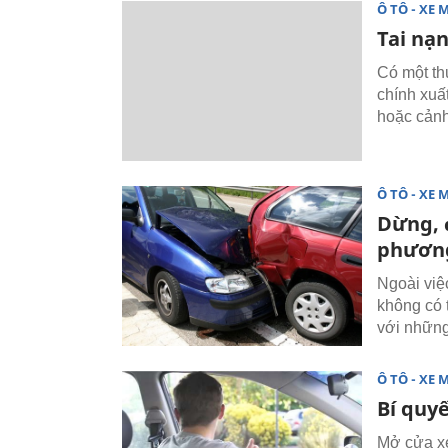
Ô TÔ - XE 
Tai nạn
Có một th
chính xuấ
hoặc cảnh
Ô TÔ - XE 
Dừng, 
phương
Ngoài việ
không có 
với những
Ô TÔ - XE 
Bí quy
Mở cửa xe 