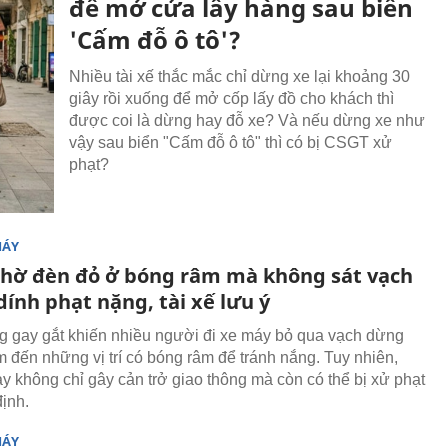
để mở cửa lấy hàng sau biển
'Cấm đỗ ô tô'?
Nhiều tài xế thắc mắc chỉ dừng xe lại khoảng 30
giây rồi xuống để mở cốp lấy đồ cho khách thì
được coi là dừng hay đỗ xe? Và nếu dừng xe như
vậy sau biển "Cấm đỗ ô tô" thì có bị CSGT xử
phạt?
MÁY
hờ đèn đỏ ở bóng râm mà không sát vạch
dính phạt nặng, tài xế lưu ý
 gay gắt khiến nhiều người đi xe máy bỏ qua vạch dừng
ìm đến những vị trí có bóng râm để tránh nắng. Tuy nhiên,
ày không chỉ gây cản trở giao thông mà còn có thể bị xử phạt
định.
MÁY