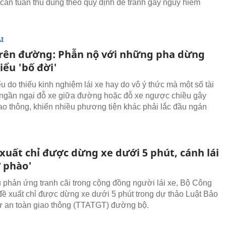
ế cần tuân thủ đúng theo quy định để tránh gây nguy hiểm
I
rên đường: Phẫn nộ với những pha dừng
iểu 'bố đời'
u do thiếu kinh nghiệm lái xe hay do vô ý thức mà một số tài
ngần ngại đỗ xe giữa đường hoặc đỗ xe ngược chiều gây
iao thông, khiến nhiều phương tiện khác phải lắc đầu ngán
xuất chỉ được dừng xe dưới 5 phút, cánh lái
ở phào'
 phản ứng tranh cãi trong cộng đồng người lái xe, Bộ Công
 đề xuất chỉ được dừng xe dưới 5 phút trong dự thảo Luật Bảo
tự an toàn giao thông (TTATGT) đường bộ.