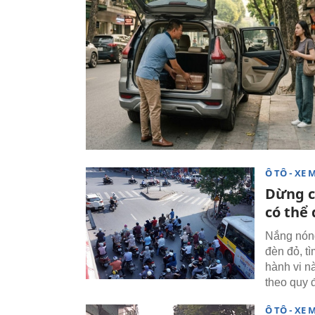
Ô TÔ - XE 
Dừng c
có thể 
Nắng nóng
đèn đỏ, t
hành vi n
theo quy 
Ô TÔ - XE 