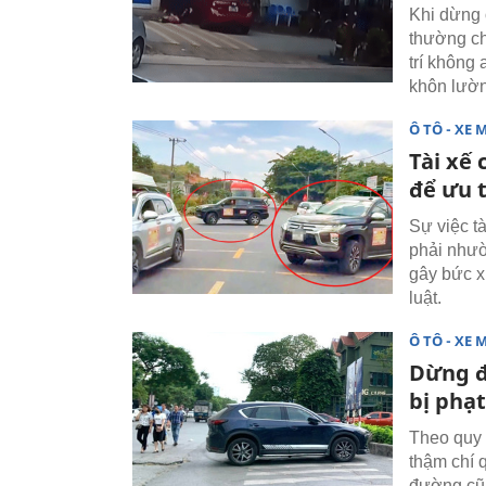
Khi dừng ô
thường ch
trí không
khôn lườ
Ô TÔ - XE 
Tài xế
để ưu 
Sự việc t
phải như
gây bức x
luật.
Ô TÔ - XE 
Dừng đ
bị phạ
Theo quy 
thậm chí 
đường cũn