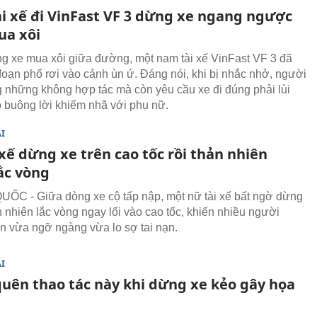
i xế đi VinFast VF 3 dừng xe ngang ngược
ua xôi
ng xe mua xôi giữa đường, một nam tài xế VinFast VF 3 đã
đoạn phố rơi vào cảnh ùn ứ. Đáng nói, khi bị nhắc nhở, người
 những không hợp tác mà còn yêu cầu xe đi đúng phải lùi
đó buông lời khiếm nhã với phụ nữ.
I
xế dừng xe trên cao tốc rồi thản nhiên
ắc vòng
C - Giữa dòng xe cộ tấp nập, một nữ tài xế bất ngờ dừng
n nhiên lắc vòng ngay lối vào cao tốc, khiến nhiều người
n vừa ngỡ ngàng vừa lo sợ tai nạn.
I
uên thao tác này khi dừng xe kẻo gây họa