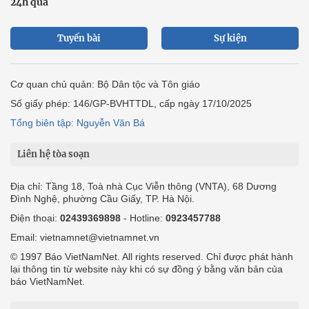
24h qua
Tuyến bài
Sự kiện
Cơ quan chủ quản: Bộ Dân tộc và Tôn giáo
Số giấy phép: 146/GP-BVHTTDL, cấp ngày 17/10/2025
Tổng biên tập: Nguyễn Văn Bá
Liên hệ tòa soạn
Địa chỉ: Tầng 18, Toà nhà Cục Viễn thông (VNTA), 68 Dương
Đình Nghệ, phường Cầu Giấy, TP. Hà Nội.
Điện thoại:
02439369898
- Hotline:
0923457788
Email: vietnamnet@vietnamnet.vn
© 1997 Báo VietNamNet. All rights reserved. Chỉ được phát hành
lại thông tin từ website này khi có sự đồng ý bằng văn bản của
báo VietNamNet.