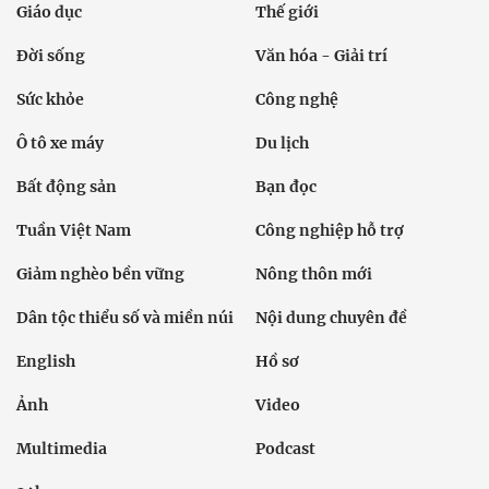
Giáo dục
Thế giới
Đời sống
Văn hóa - Giải trí
Sức khỏe
Công nghệ
Ô tô xe máy
Du lịch
Bất động sản
Bạn đọc
Tuần Việt Nam
Công nghiệp hỗ trợ
Giảm nghèo bền vững
Nông thôn mới
Dân tộc thiểu số và miền núi
Nội dung chuyên đề
English
Hồ sơ
Ảnh
Video
Multimedia
Podcast