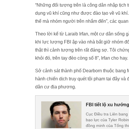
“Những đối tượng trên là công dân nhập tịch 
dụng vũ khí cũng như được đào tạo về vũ khí.
thể mà nhóm người trên nhắm đến”, các quan c
Theo lời kể từ Laraib Irfan, một cư dân sống
khi lực lượng FBI ập vào nhà bắt giữ nhóm đố
thật thì cảnh tượng trên rất đáng sợ. Tôi chứ
khỏi đó, trên tay đèo còng số 8”, Irfan cho hay.
Sở cảnh sát thành phố Dearborn thuộc bang M
hành chiến dịch truy quét tội phạm tại đây v
dân cư địa phương.
FBI tiết lộ xu hướn
Cục Điều tra Liên bang
bạo lực của Tyler Robi
đồng minh của Tổng th