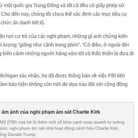
từ một quốc gia Trung Đông và tất cả đều có giấy phép sử
 Cho đến nay, chúng tôi chưa thể xác định các mục tiêu cụ
hức ẩn danh tiết lộ.
 gần nơi cư trú của các nghi phạm, những gì anh chứng kiến
i tượng “giống như cảnh trong phim”. “Có điều, ở ngoài đời
ng kiến cảnh những người hàng xóm tốt và thân thiện bị đưa đi
ichigan xác nhận, họ đã được thông báo về việc FBI tiến
à đảm bảo hiện không còn mối đe dọa nào đối với cộng đồng
g ám ảnh của nghi phạm ám sát Charlie Kirk
 Mỹ (FBI) vừa hé lộ thêm một số khía cạnh xoay quanh tư tưởng
nson, nghi phạm ám sát nhà hoạt động cánh hữu Charlie Kirk,
ống Donald Trump.