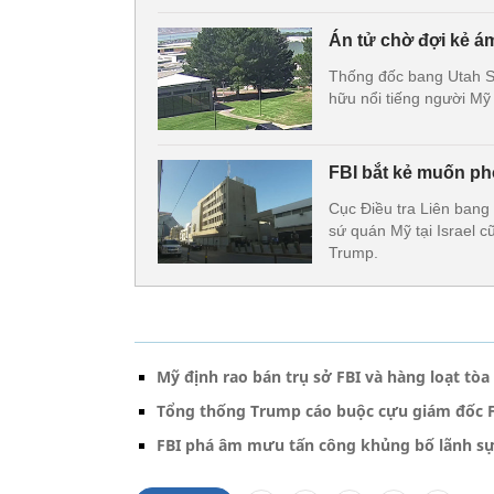
Án tử chờ đợi kẻ ám
Thống đốc bang Utah S
hữu nổi tiếng người Mỹ 
FBI bắt kẻ muốn phó
Cục Điều tra Liên bang 
sứ quán Mỹ tại Israel 
Trump.
Mỹ định rao bán trụ sở FBI và hàng loạt tòa
Tổng thống Trump cáo buộc cựu giám đốc F
FBI phá âm mưu tấn công khủng bố lãnh sự