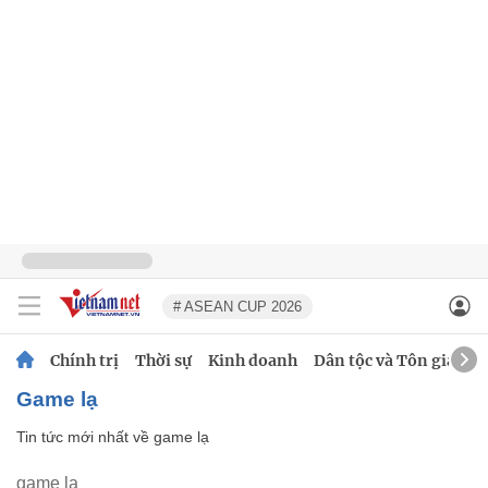
# ASEAN CUP 2026
Chính trị
Thời sự
Kinh doanh
Dân tộc và Tôn giáo
game lạ
Tin tức mới nhất về
game lạ
game lạ