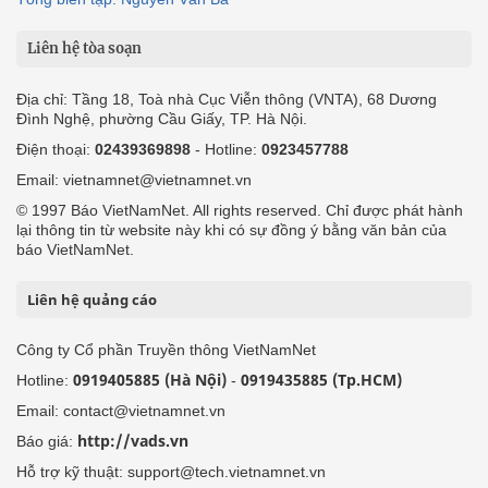
Liên hệ tòa soạn
Địa chỉ: Tầng 18, Toà nhà Cục Viễn thông (VNTA), 68 Dương
Đình Nghệ, phường Cầu Giấy, TP. Hà Nội.
Điện thoại:
02439369898
- Hotline:
0923457788
Email: vietnamnet@vietnamnet.vn
© 1997 Báo VietNamNet. All rights reserved. Chỉ được phát hành
lại thông tin từ website này khi có sự đồng ý bằng văn bản của
báo VietNamNet.
Liên hệ quảng cáo
Công ty Cổ phần Truyền thông VietNamNet
0919405885 (Hà Nội)
0919435885 (Tp.HCM)
Hotline:
-
Email: contact@vietnamnet.vn
http://vads.vn
Báo giá:
Hỗ trợ kỹ thuật: support@tech.vietnamnet.vn