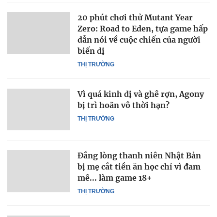
20 phút chơi thử Mutant Year
Zero: Road to Eden, tựa game hấp
dẫn nói về cuộc chiến của người
biến dị
THỊ TRƯỜNG
Vì quá kinh dị và ghê rợn, Agony
bị trì hoãn vô thời hạn?
THỊ TRƯỜNG
Đắng lòng thanh niên Nhật Bản
bị mẹ cắt tiền ăn học chỉ vì đam
mê... làm game 18+
THỊ TRƯỜNG