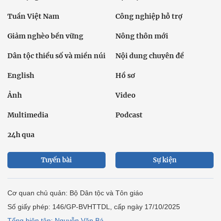
Tuần Việt Nam
Công nghiệp hỗ trợ
Giảm nghèo bền vững
Nông thôn mới
Dân tộc thiểu số và miền núi
Nội dung chuyên đề
English
Hồ sơ
Ảnh
Video
Multimedia
Podcast
24h qua
Tuyến bài
Sự kiện
Cơ quan chủ quản: Bộ Dân tộc và Tôn giáo
Số giấy phép: 146/GP-BVHTTDL, cấp ngày 17/10/2025
Tổng biên tập: Nguyễn Văn Bá