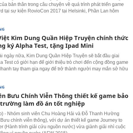
của bản thân trong câu chuyện về quá trình phát triển game
rd tại sự kiện RovioCon 2017 tại Helsinki, Phần Lan hôm
NG
iệt Kim Dung Quần Hiệp Truyện chính thức
g ký Alpha Test, tặng Ipad Mini
ài ngày nữa, Kim Dung Quần Hiệp Truyện sẽ bắt đầu giai
a Test có giới hạn để giới thiệu trò chơi đến cộng đồng game
 Nhanh tay tham gia ngay để trở thành người may mắn sở hữu
NG
iên Bưu Chính Viễn Thông thiết kế game bảo
 trường làm đồ án tốt nghiệp
) - Nhóm sinh viên Chu Hoàng Hải và Đỗ Thanh Hường
 Bưu chính viễn thông), với dự án thiết kế game Journey to
r (Hành trình giải cứu nguồn nước) vừa giành giải nhì cuộc