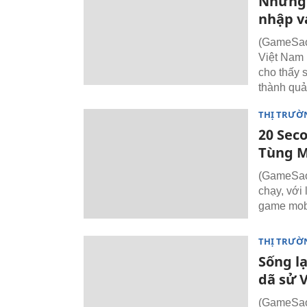
Những 
nhập v
(GameSao)
Việt Nam 
cho thấy s
thành quả
THỊ TRƯỜ
20 Sec
Tùng M
(GameSao)
chạy, với
game mobi
THỊ TRƯỜ
Sống lạ
dã sử 
(GameSao)