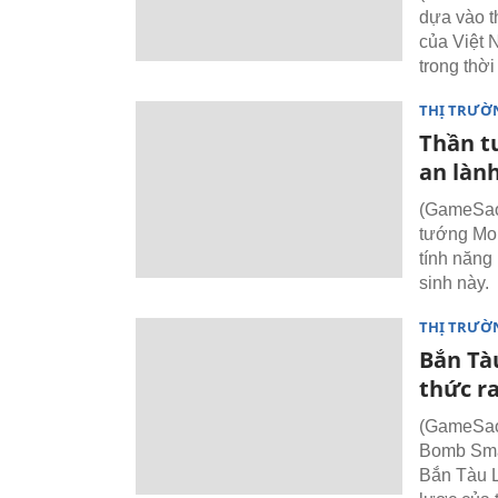
dựa vào t
của Việt 
trong thời
THỊ TRƯỜ
Thần t
an làn
(GameSao)
tướng Mob
tính năng
sinh này.
THỊ TRƯỜ
Bắn Tà
thức r
(GameSao)
Bomb Smas
Bắn Tàu L