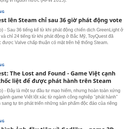
động vì nguồn nước (AFW 2015).
NG
st lên Steam chỉ sau 36 giờ phát động vote
 - Sau 36 tiếng kể từ khi phát động chiến dịch GreenLight ở
 và chỉ 24 tiếng từ khi phát động ở Bắc Mỹ, ToyQuest đã
c được Valve chấp thuận có mặt trên hệ thống Steam.
NG
st: The Lost and Found - Game Việt cạnh
khốc liệt để được phát hành trên Steam
 - Đây là một sự đầu tư mạo hiểm, nhưng hoàn toàn xứng
gành game Việt lột xác từ ngành công nghiệp "phát hành"
 sang tự tin phát triển những sản phẩm độc đáo của riêng
NG