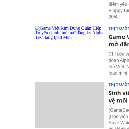
điểm yếu 
Flappy Bi
20/4.
THỊ TRƯỜ
Game V
mở đăn
Chỉ còn v
đoạn Alph
thủ Việt.
Ipad mini.
THỊ TRƯỜ
Sinh v
vệ môi
(GameSao
(Học viện
Save Wate