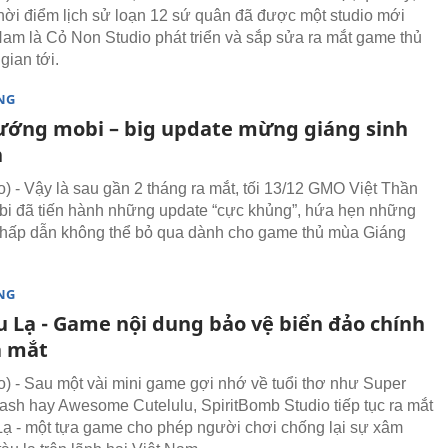
hời điểm lịch sử loạn 12 sứ quân đã được một studio mới
Nam là Cỏ Non Studio phát triển và sắp sửa ra mắt game thủ
 gian tới.
NG
ướng mobi – big update mừng giáng sinh
h
 - Vậy là sau gần 2 tháng ra mắt, tối 13/12 GMO Việt Thần
i đã tiến hành những update “cực khủng”, hứa hẹn những
 hấp dẫn không thể bỏ qua dành cho game thủ mùa Giáng
NG
u Lạ - Game nội dung bảo vệ biển đảo chính
a mắt
 - Sau một vài mini game gợi nhớ về tuổi thơ như Super
h hay Awesome Cutelulu, SpiritBomb Studio tiếp tục ra mắt
ạ - một tựa game cho phép người chơi chống lại sự xâm