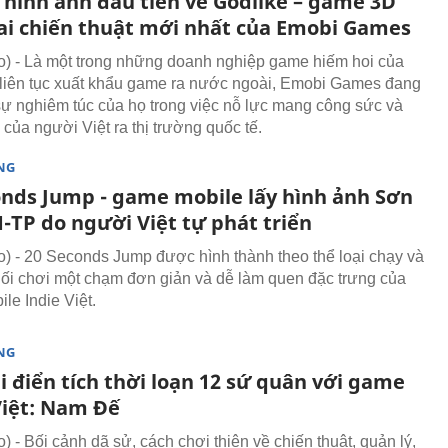
hình ảnh đầu tiên về Godlike – game 3D
ai chiến thuật mới nhất của Emobi Games
 - Là một trong những doanh nghiệp game hiếm hoi của
liên tục xuất khẩu game ra nước ngoài, Emobi Games đang
ự nghiêm túc của họ trong việc nỗ lực mang công sức và
 của người Việt ra thị trường quốc tế.
NG
onds Jump - game mobile lấy hình ảnh Sơn
-TP do người Việt tự phát triển
 - 20 Seconds Jump được hình thành theo thể loại chạy và
 lối chơi một chạm đơn giản và dễ làm quen đặc trưng của
le Indie Việt.
NG
i điển tích thời loạn 12 sứ quân với game
Việt: Nam Đế
 - Bối cảnh dã sử, cách chơi thiên về chiến thuật, quản lý,