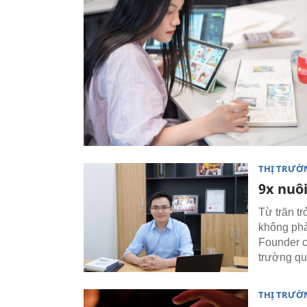
THỊ TRƯỜ
9x nuô
Từ trăn t
không phả
Founder c
trường qu
THỊ TRƯỜ