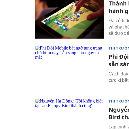
Thành 
hành g
Đã có 6 d
và phát h
sẽ được t
THỊ TRƯỜ
Phi Độ
sẵn sà
Cách đây 
cực kì bắt
THỊ TRƯỜ
Nguyễn
Bird t
Lập trình