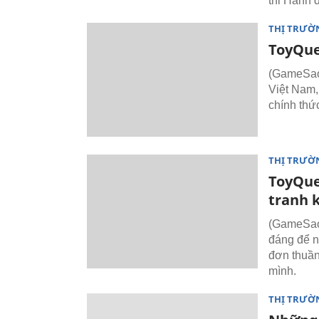
thi Hành 
THỊ TRƯỜ
ToyQue
(GameSao)
Việt Nam,
chính thứ
THỊ TRƯỜ
ToyQue
tranh 
(GameSao)
đáng để n
đơn thuần
mình.
THỊ TRƯỜ