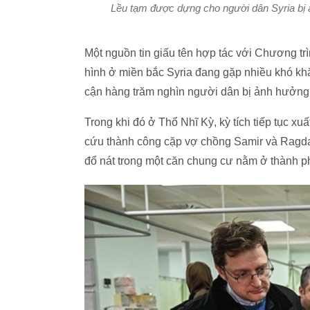
Lều tạm được dựng cho người dân Syria bị ản
Một nguồn tin giấu tên hợp tác với Chương trì
hình ở miền bắc Syria đang gặp nhiều khó khăn
cận hàng trăm nghìn người dân bị ảnh hưởng
Trong khi đó ở Thổ Nhĩ Kỳ, kỳ tích tiếp tục xu
cứu thành công cặp vợ chồng Samir và Ragda 
đổ nát trong một căn chung cư nằm ở thành ph