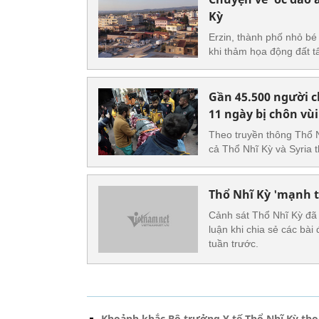
Kỳ
Erzin, thành phố nhỏ bé
khi thảm họa động đất 
Gần 45.500 người c
11 ngày bị chôn vùi
Theo truyền thông Thổ 
cả Thổ Nhĩ Kỳ và Syria 
Thổ Nhĩ Kỳ 'mạnh ta
Cảnh sát Thổ Nhĩ Kỳ đã 
luận khi chia sẻ các bài
tuần trước.
Khoảnh khắc Bộ trưởng Y tế Thổ Nhĩ Kỳ tho