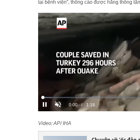
tại bệnh viện”, thông cáo được hãng thông tấn
Video: AP/ IHA
Chuyện về 'ốc đảo 