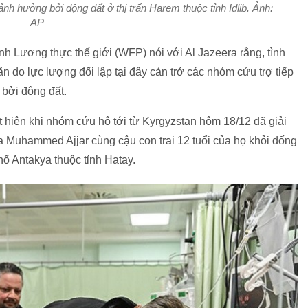
h hưởng bởi động đất ở thị trấn Harem thuộc tỉnh Idlib. Ảnh:
AP
nh Lương thực thế giới (WFP) nói với Al Jazeera rằng, tình
 do lực lượng đối lập tại đây cản trở các nhóm cứu trợ tiếp
 bởi động đất.
ất hiện khi nhóm cứu hộ tới từ Kyrgyzstan hôm 18/12 đã giải
Muhammed Ajjar cùng cậu con trai 12 tuổi của họ khỏi đống
ố Antakya thuộc tỉnh Hatay.