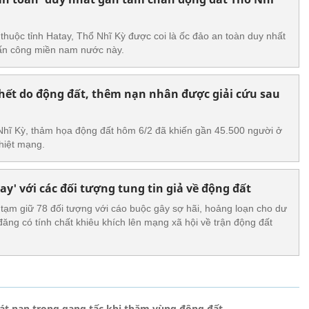
 thuộc tỉnh Hatay, Thổ Nhĩ Kỳ được coi là ốc đảo an toàn duy nhất
tấn công miền nam nước này.
hết do động đất, thêm nạn nhân được giải cứu sau
Nhĩ Kỳ, thảm họa động đất hôm 6/2 đã khiến gần 45.500 người ở
thiệt mạng.
y' với các đối tượng tung tin giả về động đất
tạm giữ 78 đối tượng với cáo buộc gây sợ hãi, hoảng loạn cho dư
 đăng có tính chất khiêu khích lên mạng xã hội về trận động đất
át nạn trong gang tấc khi thăm vùng động đất