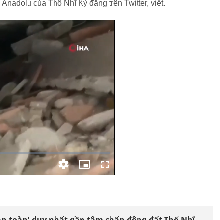
 Anadolu của Thổ Nhĩ Kỳ đăng trên Twitter, viết.
an toàn' duy nhất gần tâm chấn động đất Thổ Nhĩ