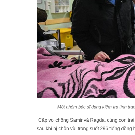
Một nhóm bác sĩ đang kiểm tra tình trạ
“Cặp vợ chồng Samir và Ragda, cùng con trai
sau khi bị chôn vùi trong suốt 296 tiếng đồng