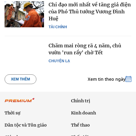
Chỉ đạo mới nhất về tăng giá điện
của Phó Thủ tướng Vương Đình
Huệ
TÀI CHÍNH
Chăm mai ròng rã 4 năm, chủ
vườn 'run rẩy' chờ Tết
CHUYỆN LẠ
Xem tin theo ngày
XEM THÊM
Chính trị
Thời sự
Kinh doanh
Dân tộc và Tôn giáo
Thể thao