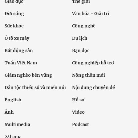
Giáo dục
Thế giới
Đời sống
Văn hóa - Giải trí
Sức khỏe
Công nghệ
Ô tô xe máy
Du lịch
Bất động sản
Bạn đọc
Tuần Việt Nam
Công nghiệp hỗ trợ
Giảm nghèo bền vững
Nông thôn mới
Dân tộc thiểu số và miền núi
Nội dung chuyên đề
English
Hồ sơ
Ảnh
Video
Multimedia
Podcast
24h qua