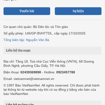
Tuyến bài
Sự kiện
Cơ quan chủ quản: Bộ Dân tộc và Tôn giáo
Số giấy phép: 146/GP-BVHTTDL, cấp ngày 17/10/2025
Tổng biên tập: Nguyễn Văn Bá
Liên hệ tòa soạn
Địa chỉ: Tầng 18, Toà nhà Cục Viễn thông (VNTA), 68 Dương
Đình Nghệ, phường Cầu Giấy, TP. Hà Nội.
Điện thoại:
02439369898
- Hotline:
0923457788
Email: vietnamnet@vietnamnet.vn
© 1997 Báo VietNamNet. All rights reserved. Chỉ được phát hành
lại thông tin từ website này khi có sự đồng ý bằng văn bản của
báo VietNamNet.
Liên hệ quảng cáo