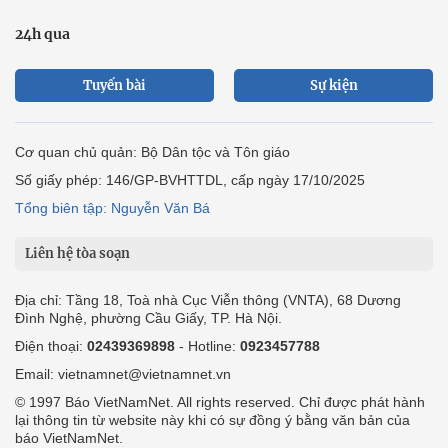
24h qua
Tuyến bài
Sự kiện
Cơ quan chủ quản: Bộ Dân tộc và Tôn giáo
Số giấy phép: 146/GP-BVHTTDL, cấp ngày 17/10/2025
Tổng biên tập: Nguyễn Văn Bá
Liên hệ tòa soạn
Địa chỉ: Tầng 18, Toà nhà Cục Viễn thông (VNTA), 68 Dương
Đình Nghệ, phường Cầu Giấy, TP. Hà Nội.
Điện thoại:
02439369898
- Hotline:
0923457788
Email: vietnamnet@vietnamnet.vn
© 1997 Báo VietNamNet. All rights reserved. Chỉ được phát hành
lại thông tin từ website này khi có sự đồng ý bằng văn bản của
báo VietNamNet.