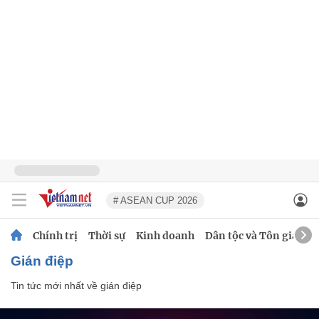
# ASEAN CUP 2026
Chính trị
Thời sự
Kinh doanh
Dân tộc và Tôn giáo
gián điệp
Tin tức mới nhất về
gián điệp