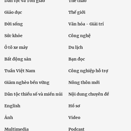
Dân tộc và Tôn giáo
Thể thao
Giáo dục
Thế giới
Đời sống
Văn hóa - Giải trí
Sức khỏe
Công nghệ
Ô tô xe máy
Du lịch
Bất động sản
Bạn đọc
Tuần Việt Nam
Công nghiệp hỗ trợ
Giảm nghèo bền vững
Nông thôn mới
Dân tộc thiểu số và miền núi
Nội dung chuyên đề
English
Hồ sơ
Ảnh
Video
Multimedia
Podcast