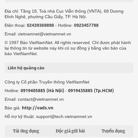
Địa chỉ: Tầng 18, Toà nhà Cục Viễn thông (VNTA), 68 Dương
Đình Nghệ, phường Cầu Giấy, TP. Hà Nội.
Điện thoại:
02439369898
- Hotline:
0923457788
Email: vietnamnet@vietnamnet.vn
© 1997 Báo VietNamNet. All rights reserved. Chỉ được phát hành
lại thông tin từ website này khi có sự đồng ý bằng văn bản của
báo VietNamNet.
Liên hệ quảng cáo
Công ty Cổ phần Truyền thông VietNamNet
0919405885 (Hà Nội)
0919435885 (Tp.HCM)
Hotline:
-
Email: contact@vietnamnet.vn
http://vads.vn
Báo giá:
Hỗ trợ kỹ thuật: support@tech.vietnamnet.vn
Tải ứng dụng
Độc giả gửi bài
Tuyển dụng