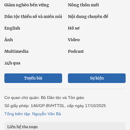
Giảm nghèo bền vững
Nông thôn mới
Dân tộc thiểu số và miền núi
Nội dung chuyên đề
English
Hồ sơ
Ảnh
Video
Multimedia
Podcast
24h qua
Tuyến bài
Sự kiện
Cơ quan chủ quản: Bộ Dân tộc và Tôn giáo
Số giấy phép: 146/GP-BVHTTDL, cấp ngày 17/10/2025
Tổng biên tập: Nguyễn Văn Bá
Liên hệ tòa soạn