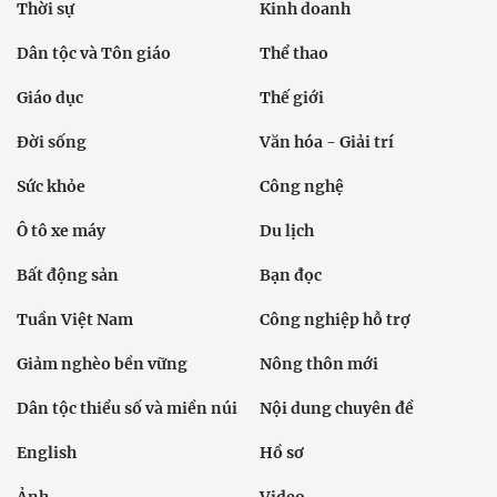
Thời sự
Kinh doanh
Dân tộc và Tôn giáo
Thể thao
Giáo dục
Thế giới
Đời sống
Văn hóa - Giải trí
Sức khỏe
Công nghệ
Ô tô xe máy
Du lịch
Bất động sản
Bạn đọc
Tuần Việt Nam
Công nghiệp hỗ trợ
Giảm nghèo bền vững
Nông thôn mới
Dân tộc thiểu số và miền núi
Nội dung chuyên đề
English
Hồ sơ