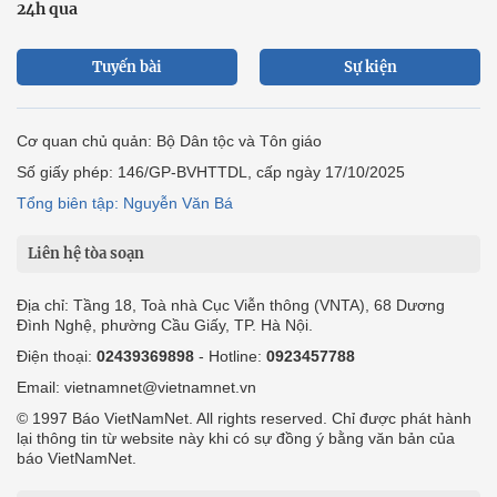
24h qua
Tuyến bài
Sự kiện
Cơ quan chủ quản: Bộ Dân tộc và Tôn giáo
Số giấy phép: 146/GP-BVHTTDL, cấp ngày 17/10/2025
Tổng biên tập: Nguyễn Văn Bá
Liên hệ tòa soạn
Địa chỉ: Tầng 18, Toà nhà Cục Viễn thông (VNTA), 68 Dương
Đình Nghệ, phường Cầu Giấy, TP. Hà Nội.
Điện thoại:
02439369898
- Hotline:
0923457788
Email: vietnamnet@vietnamnet.vn
© 1997 Báo VietNamNet. All rights reserved. Chỉ được phát hành
lại thông tin từ website này khi có sự đồng ý bằng văn bản của
báo VietNamNet.