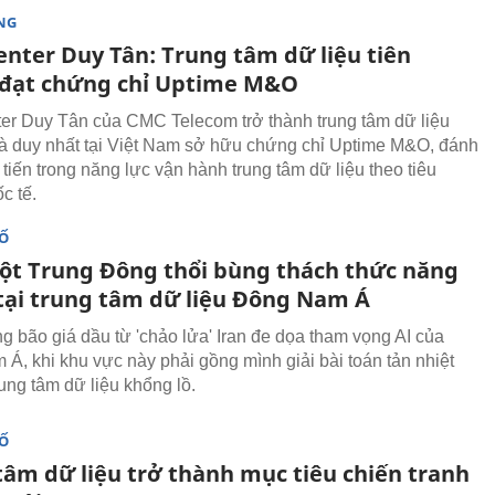
NG
enter Duy Tân: Trung tâm dữ liệu tiên
đạt chứng chỉ Uptime M&O
er Duy Tân của CMC Telecom trở thành trung tâm dữ liệu
và duy nhất tại Việt Nam sở hữu chứng chỉ Uptime M&O, đánh
tiến trong năng lực vận hành trung tâm dữ liệu theo tiêu
c tế.
SỐ
ột Trung Đông thổi bùng thách thức năng
tại trung tâm dữ liệu Đông Nam Á
g bão giá dầu từ 'chảo lửa' Iran đe dọa tham vọng AI của
Á, khi khu vực này phải gồng mình giải bài toán tản nhiệt
ung tâm dữ liệu khổng lồ.
SỐ
tâm dữ liệu trở thành mục tiêu chiến tranh