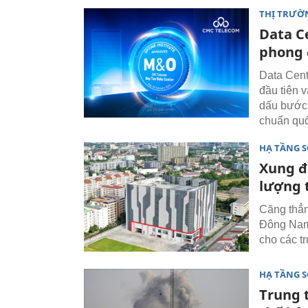
THỊ TRƯỜ
Data C
phong 
Data Cent
đầu tiên 
dấu bước 
chuẩn quố
HẠ TẦNG 
Xung đ
lượng 
Căng thẳn
Đông Nam 
cho các tr
HẠ TẦNG 
Trung 