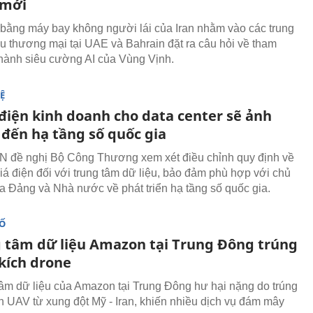
 mới
bằng máy bay không người lái của Iran nhằm vào các trung
ệu thương mại tại UAE và Bahrain đặt ra câu hỏi về tham
thành siêu cường AI của Vùng Vịnh.
Ệ
 điện kinh doanh cho data center sẽ ảnh
đến hạ tầng số quốc gia
 đề nghị Bộ Công Thương xem xét điều chỉnh quy định về
iá điện đối với trung tâm dữ liệu, bảo đảm phù hợp với chủ
a Đảng và Nhà nước về phát triển hạ tầng số quốc gia.
SỐ
g tâm dữ liệu Amazon tại Trung Đông trúng
kích drone
tâm dữ liệu của Amazon tại Trung Đông hư hại nặng do trúng
h UAV từ xung đột Mỹ - Iran, khiến nhiều dịch vụ đám mây