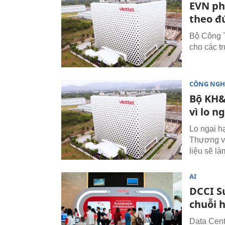
EVN ph
theo đ
Bộ Công T
cho các t
CÔNG NGH
Bộ KH&
vì lo n
Lo ngại h
Thương vă
liệu sẽ l
AI
DCCI S
chuỗi h
Data Cent