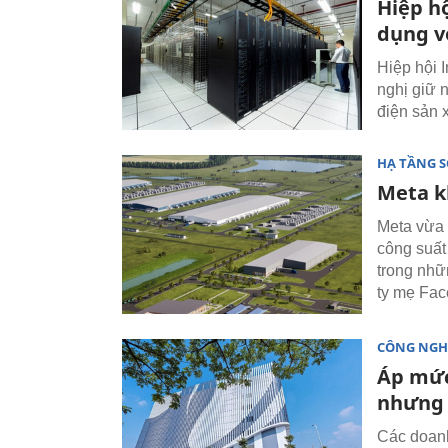
Hiệp hộ
dụng v
Hiệp hội 
nghị giữ n
điện sản 
HẠ TẦNG 
Meta k
Meta vừa 
công suất
trong nhữ
ty mẹ Fac
CÔNG NGH
Áp mức 
nhưng 
Các doanh