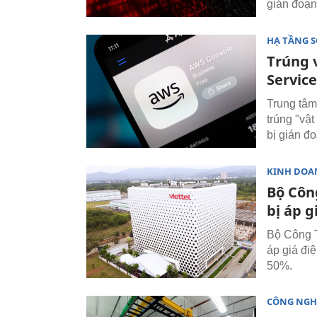
gián đoạn
HẠ TẦNG 
Trúng 
Servic
Trung tâm
trúng "vật
bị gián đo
KINH DOA
Bộ Côn
bị áp g
Bộ Công T
áp giá điệ
50%.
CÔNG NGH