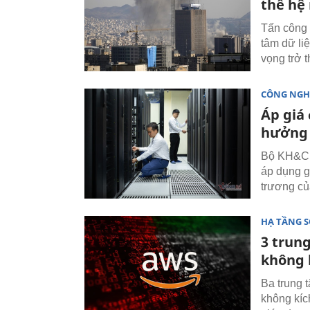
thế hệ
Tấn công 
tâm dữ li
vọng trở 
CÔNG NGH
Áp giá
hưởng 
Bộ KH&CN
áp dụng g
trương củ
HẠ TẦNG 
3 trun
không 
Ba trung 
không kíc