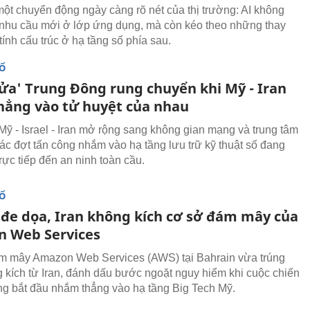
một chuyển động ngày càng rõ nét của thị trường: AI không
a nhu cầu mới ở lớp ứng dụng, mà còn kéo theo những thay
ính cấu trúc ở hạ tầng số phía sau.
SỐ
lửa' Trung Đông rung chuyển khi Mỹ - Iran
hẳng vào tử huyệt của nhau
Mỹ - Israel - Iran mở rộng sang không gian mạng và trung tâm
Các đợt tấn công nhắm vào hạ tầng lưu trữ kỹ thuật số đang
rực tiếp đến an ninh toàn cầu.
SỐ
i đe dọa, Iran không kích cơ sở đám mây của
 Web Services
m mây Amazon Web Services (AWS) tại Bahrain vừa trúng
 kích từ Iran, đánh dấu bước ngoặt nguy hiểm khi cuộc chiến
g bắt đầu nhắm thẳng vào hạ tầng Big Tech Mỹ.