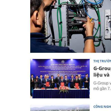
THỊ TRƯỜ
G-Grou
liệu và
G-Group 
mô gần 7.
CÔNG NGH