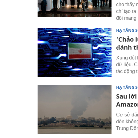
cho thấy 
chỉ tạo r
đổi mang t
HẠ TẦNG 
'Chảo 
đánh t
Xung đột 
dữ liệu. 
tác động t
HẠ TẦNG 
Sau lờ
Amazon
Cơ sở đá
đòn không
Trung Đôn