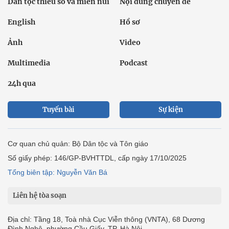
Dân tộc thiểu số và miền núi
Nội dung chuyên đề
English
Hồ sơ
Ảnh
Video
Multimedia
Podcast
24h qua
Tuyến bài
Sự kiện
Cơ quan chủ quản: Bộ Dân tộc và Tôn giáo
Số giấy phép: 146/GP-BVHTTDL, cấp ngày 17/10/2025
Tổng biên tập: Nguyễn Văn Bá
Liên hệ tòa soạn
Địa chỉ: Tầng 18, Toà nhà Cục Viễn thông (VNTA), 68 Dương
Đình Nghệ, phường Cầu Giấy, TP. Hà Nội.