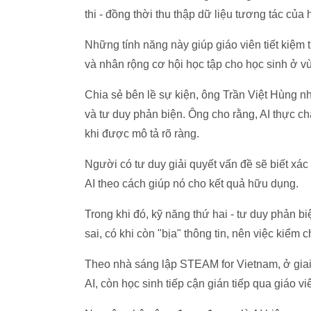
thi - đồng thời thu thập dữ liệu tương tác của
Những tính năng này giúp giáo viên tiết kiệm 
và nhân rộng cơ hội học tập cho học sinh ở v
Chia sẻ bên lề sự kiện, ông Trần Việt Hùng n
và tư duy phản biện. Ông cho rằng, AI thực ch
khi được mô tả rõ ràng.
Người có tư duy giải quyết vấn đề sẽ biết xác
AI theo cách giúp nó cho kết quả hữu dụng.
Trong khi đó, kỹ năng thứ hai - tư duy phản bi
sai, có khi còn "bịa" thông tin, nên việc kiểm 
Theo nhà sáng lập STEAM for Vietnam, ở giai 
AI, còn học sinh tiếp cận gián tiếp qua giáo vi