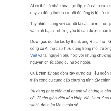
AI có thể cá nhân hóa học tập, mở cánh cửa 
quy và đồng thời là cơ hội để tăng tỷ lệ nữ si
Tuy nhiên, cùng với cơ hội là các rủi ro như qu
và minh bạch - những yếu tố cần được quản trị
Dưới góc độ đối tác kỹ thuật, ông Ruici Tio -
công cụ AI thực sự hữu dụng trong môi trường
Việt
và tài nguyên phù hợp với khung chương t
nguyên chiếc công cụ nước ngoài.
Quá trình ấy bao gồm xây dựng dữ liệu ngôn ng
triển công cụ cung cấp chương trình tùy chỉnh
“AI đang phát triển quá nhanh và chúng ta cầ
cốt lõi cho giáo viên trên khắp Việt Nam. Sa
sinh”,
đại diện Meta chia sẻ.