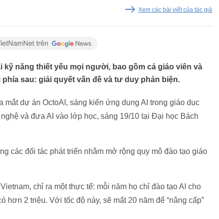
Xem các bài viết của tác giả
ai kỹ năng thiết yếu mọi người, bao gồm cả giáo viên và
i phía sau: giải quyết vấn đề và tư duy phản biện.
ra mắt dự án OctoAI, sáng kiến ứng dụng AI trong giáo dục
nghệ và đưa AI vào lớp học, sáng 19/10 tại Đại học Bách
ng các đối tác phát triển nhằm mở rộng quy mô đào tạo giáo
ietnam, chỉ ra một thực tế: mỗi năm họ chỉ đào tạo AI cho
ó hơn 2 triệu. Với tốc độ này, sẽ mất 20 năm để “nâng cấp”