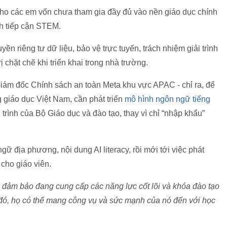
cho các em vốn chưa tham gia đầy đủ vào nền giáo dục chính
nh tiếp cận STEM.
yền riêng tư dữ liệu, bảo vệ trực tuyến, trách nhiệm giải trình
 chặt chẽ khi triển khai trong nhà trường.
 Giám đốc Chính sách an toàn Meta khu vực APAC - chỉ ra, để
 giáo dục Việt Nam, cần phát triển
mô hình ngôn ngữ tiếng
rình của Bộ Giáo dục và đào tạo, thay vì chỉ “nhập khẩu”
ữ địa phương, nội dung AI literacy, rồi mới tới việc phát
 cho giáo viên.
n đảm bảo đang cung cấp các năng lực cốt lõi và khóa đào tạo
u đó, họ có thể mang công vụ và sức mạnh của nó đến với học