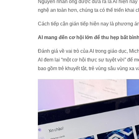
Nguyên nhân ông được đưa ra là AI hiện nay
nghệ an toàn hơn, chúng ta có thể triển khai c
Cách tiếp cận gián tiếp hiện nay là phương 
AI mang đến cơ hội lớn để thu hẹp bất bìn
Đánh giá về vai trò của AI trong giáo dục, 
AI đem lại “một cơ hội thực sự tuyệt vời” để m
bao gồm trẻ khuyết tật, trẻ vùng sâu vùng xa v