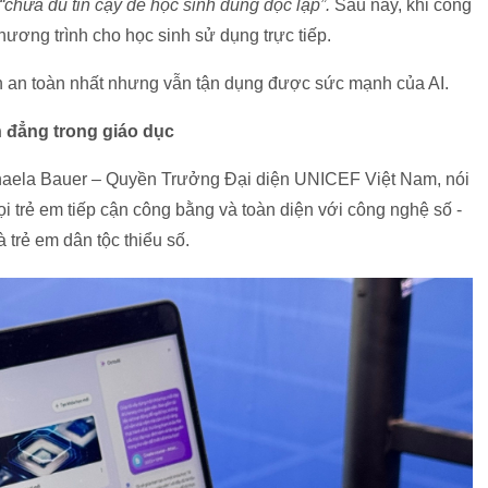
“chưa đủ tin cậy để học sinh dùng độc lập”.
Sau này, khi công
hương trình cho học sinh sử dụng trực tiếp.
án an toàn nhất nhưng vẫn tận dụng được sức mạnh của AI.
h đẳng trong giáo dục
Michaela Bauer – Quyền Trưởng Đại diện UNICEF Việt Nam, nói
ọi trẻ em tiếp cận công bằng và toàn diện với công nghệ số -
à trẻ em dân tộc thiểu số.