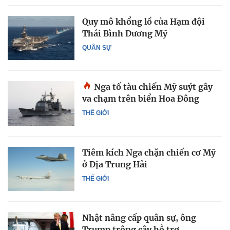
Quy mô khổng lồ của Hạm đội
Thái Bình Dương Mỹ
QUÂN SỰ
Nga tố tàu chiến Mỹ suýt gây
va chạm trên biển Hoa Đông
THẾ GIỚI
Tiêm kích Nga chặn chiến cơ Mỹ
ở Địa Trung Hải
THẾ GIỚI
Nhật nâng cấp quân sự, ông
Trump trông cậy hỗ trợ