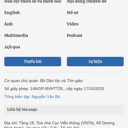
Dân tộc thiểu số và miền núi
Nội dung chuyên đề
English
Hồ sơ
Ảnh
Video
Multimedia
Podcast
24h qua
Tuyến bài
Sự kiện
Cơ quan chủ quản: Bộ Dân tộc và Tôn giáo
Số giấy phép: 146/GP-BVHTTDL, cấp ngày 17/10/2025
Tổng biên tập: Nguyễn Văn Bá
Liên hệ tòa soạn
Địa chỉ: Tầng 18, Toà nhà Cục Viễn thông (VNTA), 68 Dương