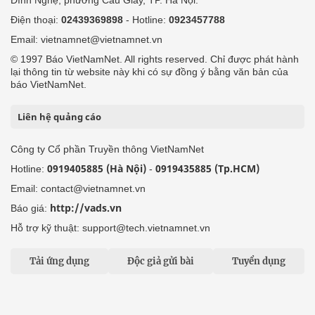
Đình Nghệ, phường Cầu Giấy, TP. Hà Nội.
Điện thoại:
02439369898
- Hotline:
0923457788
Email: vietnamnet@vietnamnet.vn
© 1997 Báo VietNamNet. All rights reserved. Chỉ được phát hành
lại thông tin từ website này khi có sự đồng ý bằng văn bản của
báo VietNamNet.
Liên hệ quảng cáo
Công ty Cổ phần Truyền thông VietNamNet
0919405885 (Hà Nội)
0919435885 (Tp.HCM)
Hotline:
-
Email: contact@vietnamnet.vn
http://vads.vn
Báo giá:
Hỗ trợ kỹ thuật: support@tech.vietnamnet.vn
Tải ứng dụng
Độc giả gửi bài
Tuyển dụng