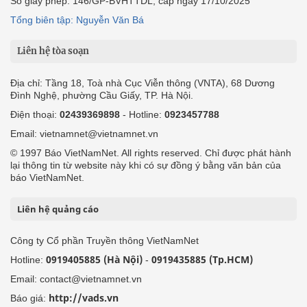
Số giấy phép: 146/GP-BVHTTDL, cấp ngày 17/10/2025
Tổng biên tập: Nguyễn Văn Bá
Liên hệ tòa soạn
Địa chỉ: Tầng 18, Toà nhà Cục Viễn thông (VNTA), 68 Dương
Đình Nghệ, phường Cầu Giấy, TP. Hà Nội.
Điện thoại:
02439369898
- Hotline:
0923457788
Email: vietnamnet@vietnamnet.vn
© 1997 Báo VietNamNet. All rights reserved. Chỉ được phát hành
lại thông tin từ website này khi có sự đồng ý bằng văn bản của
báo VietNamNet.
Liên hệ quảng cáo
Công ty Cổ phần Truyền thông VietNamNet
0919405885 (Hà Nội)
0919435885 (Tp.HCM)
Hotline:
-
Email: contact@vietnamnet.vn
http://vads.vn
Báo giá: