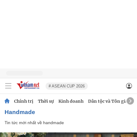
# ASEAN CUP 2026
Chính trị
Thời sự
Kinh doanh
Dân tộc và Tôn giáo
handmade
Tin tức mới nhất về
handmade