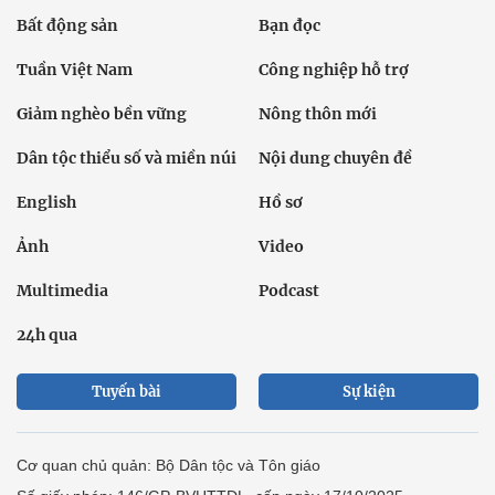
Bất động sản
Bạn đọc
Tuần Việt Nam
Công nghiệp hỗ trợ
Giảm nghèo bền vững
Nông thôn mới
Dân tộc thiểu số và miền núi
Nội dung chuyên đề
English
Hồ sơ
Ảnh
Video
Multimedia
Podcast
24h qua
Tuyến bài
Sự kiện
Cơ quan chủ quản: Bộ Dân tộc và Tôn giáo