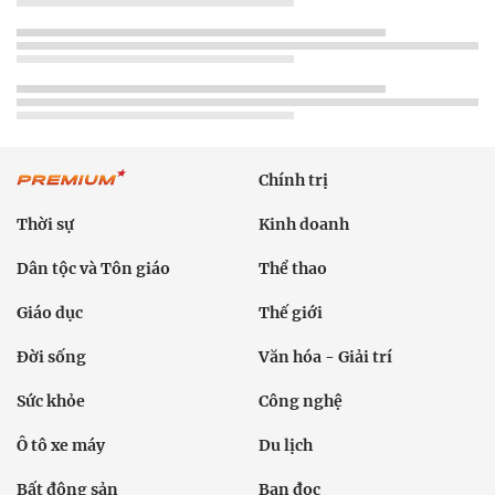
Chính trị
Thời sự
Kinh doanh
Dân tộc và Tôn giáo
Thể thao
Giáo dục
Thế giới
Đời sống
Văn hóa - Giải trí
Sức khỏe
Công nghệ
Ô tô xe máy
Du lịch
Bất động sản
Bạn đọc