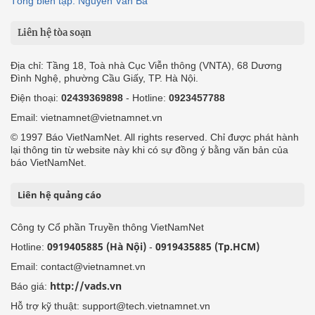
Tổng biên tập: Nguyễn Văn Bá
Liên hệ tòa soạn
Địa chỉ: Tầng 18, Toà nhà Cục Viễn thông (VNTA), 68 Dương
Đình Nghệ, phường Cầu Giấy, TP. Hà Nội.
Điện thoại:
02439369898
- Hotline:
0923457788
Email: vietnamnet@vietnamnet.vn
© 1997 Báo VietNamNet. All rights reserved. Chỉ được phát hành
lại thông tin từ website này khi có sự đồng ý bằng văn bản của
báo VietNamNet.
Liên hệ quảng cáo
Công ty Cổ phần Truyền thông VietNamNet
0919405885 (Hà Nội)
0919435885 (Tp.HCM)
Hotline:
-
Email: contact@vietnamnet.vn
http://vads.vn
Báo giá:
Hỗ trợ kỹ thuật: support@tech.vietnamnet.vn