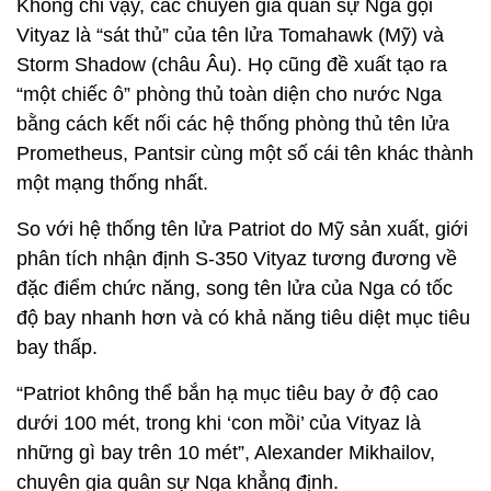
Không chỉ vậy, các chuyên gia quân sự Nga gọi
Vityaz là “sát thủ” của tên lửa Tomahawk (Mỹ) và
Storm Shadow (châu Âu). Họ cũng đề xuất tạo ra
“một chiếc ô” phòng thủ toàn diện cho nước Nga
bằng cách kết nối các hệ thống phòng thủ tên lửa
Prometheus, Pantsir cùng một số cái tên khác thành
một mạng thống nhất.
So với hệ thống tên lửa Patriot do Mỹ sản xuất, giới
phân tích nhận định S-350 Vityaz tương đương về
đặc điểm chức năng, song tên lửa của Nga có tốc
độ bay nhanh hơn và có khả năng tiêu diệt mục tiêu
bay thấp.
“Patriot không thể bắn hạ mục tiêu bay ở độ cao
dưới 100 mét, trong khi ‘con mồi’ của Vityaz là
những gì bay trên 10 mét”, Alexander Mikhailov,
chuyên gia quân sự Nga khẳng định.