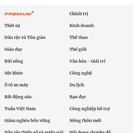
Chính trị
Thời sự
Kinh doanh
Dân tộc và Tôn giáo
Thể thao
Giáo dục
Thế giới
Đời sống
Văn hóa - Giải trí
Sức khỏe
Công nghệ
Ô tô xe máy
Du lịch
Bất động sản
Bạn đọc
Tuần Việt Nam
Công nghiệp hỗ trợ
Giảm nghèo bền vững
Nông thôn mới
Dân tộc thiểu số và miền núi
Nội dung chuyên đề