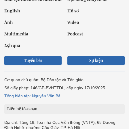
English
Hồ sơ
Ảnh
Video
Multimedia
Podcast
24h qua
Tuyến bài
Sự kiện
Cơ quan chủ quản: Bộ Dân tộc và Tôn giáo
Số giấy phép: 146/GP-BVHTTDL, cấp ngày 17/10/2025
Tổng biên tập: Nguyễn Văn Bá
Liên hệ tòa soạn
Địa chỉ: Tầng 18, Toà nhà Cục Viễn thông (VNTA), 68 Dương
Đình Nghệ, phường Cầu Giấy, TP. Hà Nội.