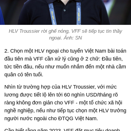
HLV Troussier rời ghế nóng, VFF sẽ tiếp tục tin thầy
ngoại. Ảnh: SN
2. Chọn một HLV ngoại cho tuyển Việt Nam bài toán
đầu tiên mà VFF cần xử lý cũng ở 2 chữ: Đầu tiên,
tức tiền đâu, nếu như muốn nhắm đến một nhà cầm
quân có tên tuổi.
Nhìn từ trường hợp của HLV Troussier, với mức
lương được tiết lộ lên tới 60 nghìn USD/tháng rõ
ràng không đơn giản cho VFF - một tổ chức xã hội
nghề nghiệp, nếu như tiếp tục chọn một HLV trưởng
người nước ngoài cho ĐTQG Việt Nam.
Cần biết rằng năm 2023, VFF đặt mục tiêu doanh