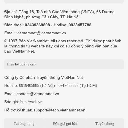
Địa chỉ: Tầng 18, Toà nhà Cục Viễn thông (VNTA), 68 Dương
Đình Nghệ, phường Cầu Giấy, TP. Hà Nội.
Điện thoại:
02439369898
- Hotline:
0923457788
Email: vietnamnet@vietnamnet.vn
© 1997 Báo VietNamNet. All rights reserved. Chỉ được phát hành
lại thông tin từ website này khi có sự đồng ý bằng văn bản của
báo VietNamNet.
Liên hệ quảng cáo
Công ty Cổ phần Truyền thông VietNamNet
Hotline:
-
0919405885 (Hà Nội)
0919435885 (Tp.HCM)
Email: contact@vietnamnet.vn
Báo giá:
http://vads.vn
Hỗ trợ kỹ thuật: support@tech.vietnamnet.vn
Tải ứng dụng
Độc giả gửi bài
Tuyển dụng