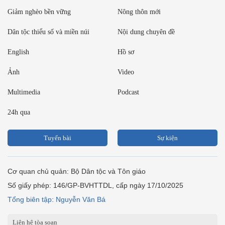
Giảm nghèo bền vững
Nông thôn mới
Dân tộc thiểu số và miền núi
Nội dung chuyên đề
English
Hồ sơ
Ảnh
Video
Multimedia
Podcast
24h qua
Tuyến bài
Sự kiện
Cơ quan chủ quản: Bộ Dân tộc và Tôn giáo
Số giấy phép: 146/GP-BVHTTDL, cấp ngày 17/10/2025
Tổng biên tập: Nguyễn Văn Bá
Liên hệ tòa soạn