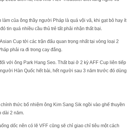
làm của ông thầy người Pháp là quá vội vã, khi gạt bỏ hay ít
ó tin quá nhiều cầu thủ trẻ tất phải nhận thất bại.
 Asian Cup tới các trận đấu quan trọng nhất tại vòng loại 2
áp phải ra đi trong cay đắng.
ối với ông Park Hang Seo. Thất bại ở 2 kỳ AFF Cup liên tiếp
 người Hàn Quốc hết bài, hết người sau 3 năm trước đó dùng
F chính thức bổ nhiệm ông Kim Sang Sik ngồi vào ghế thuyền
 dài 2 năm.
uống dốc nên có lẽ VFF cũng sẽ chỉ giao chỉ tiêu một cách