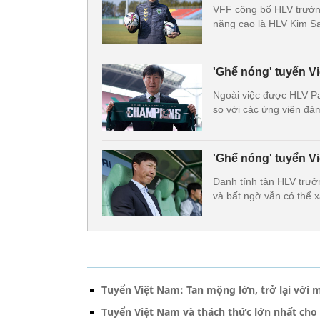
VFF công bố HLV trưởng
năng cao là HLV Kim S
'Ghế nóng' tuyển V
Ngoài việc được HLV Pa
so với các ứng viên đảm
'Ghế nóng' tuyển V
Danh tính tân HLV trưở
và bất ngờ vẫn có thể 
Tuyển Việt Nam: Tan mộng lớn, trở lại với mụ
Tuyển Việt Nam và thách thức lớn nhất cho