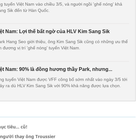
 tuyển Việt Nam vào chiều 3/5, và người ngồi 'ghế nóng' khả
ang Sik đến từ Hàn Quốc.
iệt Nam: Lợi thế bất ngờ của HLV Kim Sang Sik
rk Hang Seo giới thiệu, ông Kim Sang Sik cũng có những ưu thế
 đương vị trí 'ghế nóng' tuyển Việt Nam.
iệt Nam: 90% là đồng hương thầy Park, nhưng...
ng tuyển Việt Nam được VFF công bố sớm nhất vào ngày 3/5 tới
xảy ra dù HLV Kim Sang Sik với 90% khả năng được lựa chọn.
c tiêu... cũ!
 người thay ông Troussier