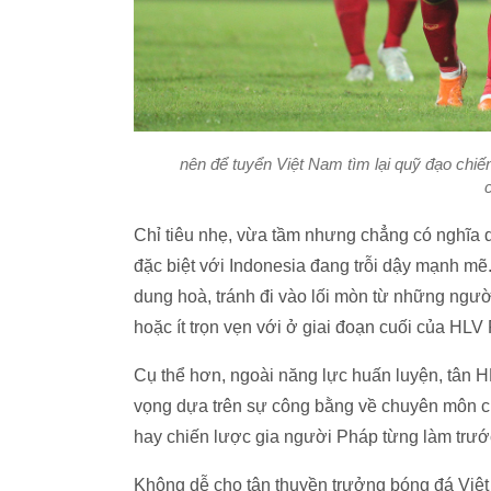
nên để tuyển Việt Nam tìm lại quỹ đạo chiế
Chỉ tiêu nhẹ, vừa tầm nhưng chẳng có nghĩa d
đặc biệt với Indonesia đang trỗi dậy mạnh mẽ
dung hoà, tránh đi vào lối mòn từ những ngư
hoặc ít trọn vẹn với ở giai đoạn cuối của HL
Cụ thể hơn, ngoài năng lực huấn luyện, tân H
vọng dựa trên sự công bằng về chuyên môn cho
hay chiến lược gia người Pháp từng làm trướ
Không dễ cho tân thuyền trưởng bóng đá Việt