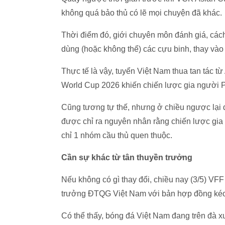
không quá bảo thủ có lẽ mọi chuyện đã khác.
Thời điểm đó, giới chuyên môn đánh giá, cách 
dùng (hoặc không thể) các cựu binh, thay vào đ
Thực tế là vậy, tuyển Việt Nam thua tan tác từ
World Cup 2026 khiến chiến lược gia người Ph
Cũng tương tự thế, nhưng ở chiều ngược lại đ
được chỉ ra nguyên nhân rằng chiến lược gia
chỉ 1 nhóm cầu thủ quen thuộc.
Cần sự khác từ tân thuyền trưởng
Nếu không có gì thay đổi, chiều nay (3/5) VF
trưởng ĐTQG Việt Nam với bản hợp đồng kéo
Có thể thấy, bóng đá Việt Nam đang trên đà x