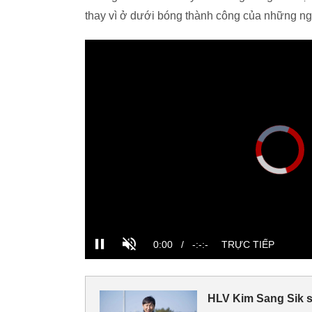
thay vì ở dưới bóng thành công của những ng
HLV Kim Sang Sik s