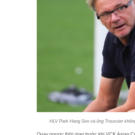
HLV Park Hang Seo và ông Troussier không 
Quay ngược thời gian trước khi VCK Asian Cu