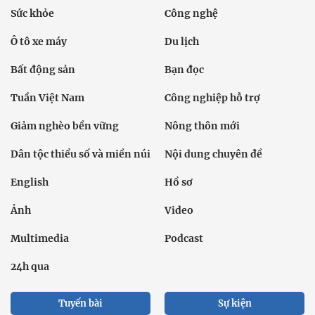
Sức khỏe
Công nghệ
Ô tô xe máy
Du lịch
Bất động sản
Bạn đọc
Tuần Việt Nam
Công nghiệp hỗ trợ
Giảm nghèo bền vững
Nông thôn mới
Dân tộc thiểu số và miền núi
Nội dung chuyên đề
English
Hồ sơ
Ảnh
Video
Multimedia
Podcast
24h qua
Tuyến bài
Sự kiện