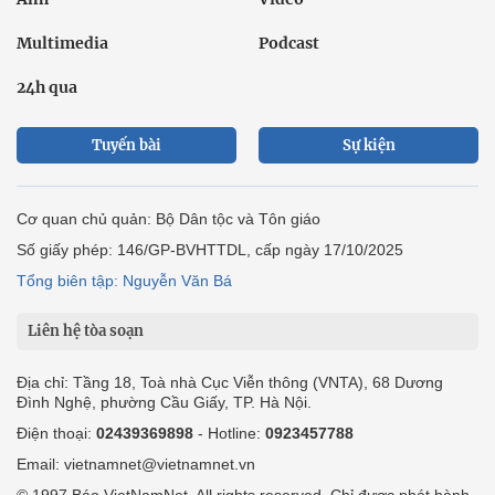
Multimedia
Podcast
24h qua
Tuyến bài
Sự kiện
Cơ quan chủ quản: Bộ Dân tộc và Tôn giáo
Số giấy phép: 146/GP-BVHTTDL, cấp ngày 17/10/2025
Tổng biên tập: Nguyễn Văn Bá
Liên hệ tòa soạn
Địa chỉ: Tầng 18, Toà nhà Cục Viễn thông (VNTA), 68 Dương
Đình Nghệ, phường Cầu Giấy, TP. Hà Nội.
Điện thoại:
02439369898
- Hotline:
0923457788
Email: vietnamnet@vietnamnet.vn
© 1997 Báo VietNamNet. All rights reserved. Chỉ được phát hành