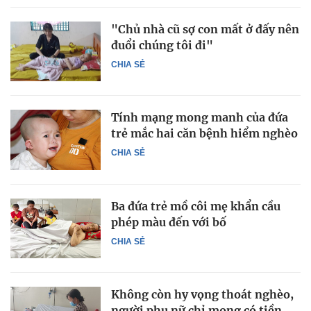
"Chủ nhà cũ sợ con mất ở đấy nên
đuổi chúng tôi đi"
CHIA SẺ
Tính mạng mong manh của đứa
trẻ mắc hai căn bệnh hiểm nghèo
CHIA SẺ
Ba đứa trẻ mồ côi mẹ khẩn cầu
phép màu đến với bố
CHIA SẺ
Không còn hy vọng thoát nghèo,
người phụ nữ chỉ mong có tiền