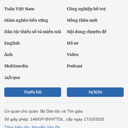
Tuần Việt Nam
Công nghiệp hỗ trợ
Giảm nghèo bền vững
Nông thôn mới
Dân tộc thiểu số và miền núi
Nội dung chuyên đề
English
Hồ sơ
Ảnh
Video
Multimedia
Podcast
24h qua
Tuyến bài
Sự kiện
Cơ quan chủ quản: Bộ Dân tộc và Tôn giáo
Số giấy phép: 146/GP-BVHTTDL, cấp ngày 17/10/2025
Tổng biên tập: Nguyễn Văn Bá