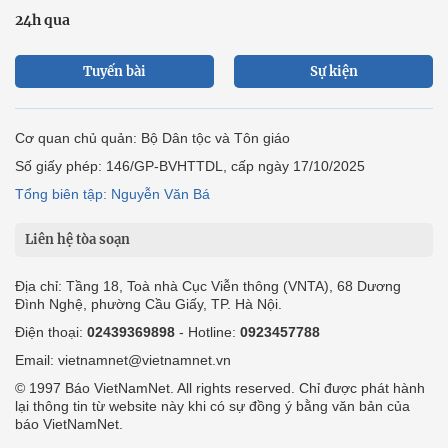
24h qua
Tuyến bài
Sự kiện
Cơ quan chủ quản: Bộ Dân tộc và Tôn giáo
Số giấy phép: 146/GP-BVHTTDL, cấp ngày 17/10/2025
Tổng biên tập: Nguyễn Văn Bá
Liên hệ tòa soạn
Địa chỉ: Tầng 18, Toà nhà Cục Viễn thông (VNTA), 68 Dương
Đình Nghệ, phường Cầu Giấy, TP. Hà Nội.
Điện thoại:
02439369898
- Hotline:
0923457788
Email: vietnamnet@vietnamnet.vn
© 1997 Báo VietNamNet. All rights reserved. Chỉ được phát hành
lại thông tin từ website này khi có sự đồng ý bằng văn bản của
báo VietNamNet.