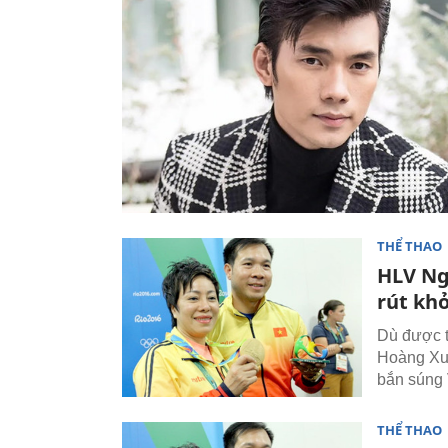
THỂ THAO
HLV Ng
rút kh
Dù được t
Hoàng Xuâ
bắn súng 
THỂ THAO