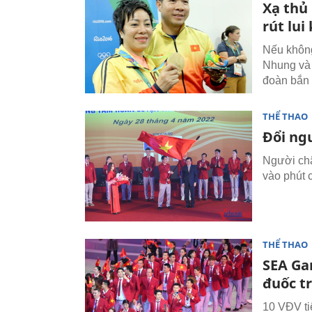
Xạ thủ
rút lui
Nếu không
Nhung và x
đoàn bắn 
THỂ THAO
Đổi ng
Người ch
vào phút c
THỂ THAO
SEA Ga
đuốc t
10 VĐV ti