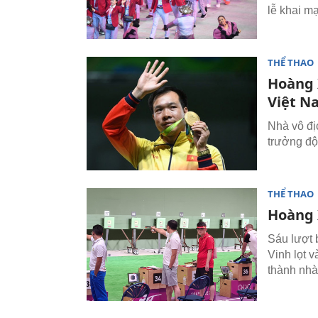
lễ khai m
THỂ THAO
Hoàng 
Việt N
Nhà vô đ
trưởng độ
THỂ THAO
Hoàng 
Sáu lượt 
Vinh lọt 
thành nhà