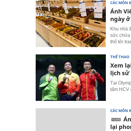
CÁC MÔN 
Ánh Vi
ngày ở
Khu nhà ă
sức chứa 
thổ tới tra
THỂ THAO
Xem lạ
lịch sử
Tại Olymp
tấm HCV đ
CÁC MÔN 
Án
lại ph