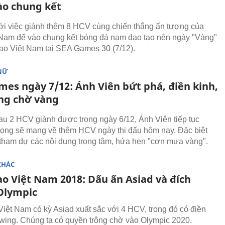
o chung kết
ới việc giành thêm 8 HCV cùng chiến thắng ấn tượng của
Nam để vào chung kết bóng đá nam đạo tạo nên ngày "Vàng"
hao Việt Nam tại SEA Games 30 (7/12).
NỮ
mes ngày 7/12: Ánh Viên bứt phá, điền kinh,
ng chờ vàng
au 2 HCV giành được trong ngày 6/12, Ánh Viên tiếp tục
ọng sẽ mang về thêm HCV ngày thi đấu hôm nay. Đặc biệt
 tham dự các nội dung trọng tâm, hứa hẹn "cơn mưa vàng".
KHÁC
ao Việt Nam 2018: Dấu ấn Asiad và đích
Olympic
Việt Nam có kỳ Asiad xuất sắc với 4 HCV, trong đó có điền
owing. Chúng ta có quyền trông chờ vào Olympic 2020.