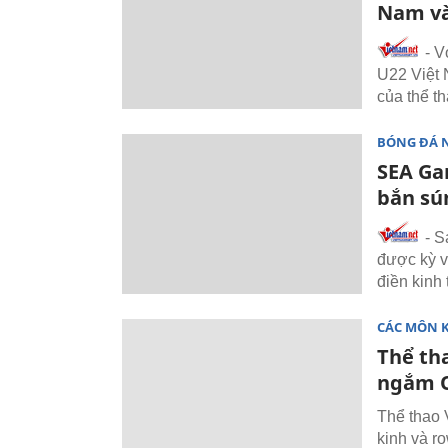
Nam và
- V
U22 Việt 
của thể t
BÓNG ĐÁ 
SEA Ga
bắn sú
- S
được kỳ v
điền kinh
CÁC MÔN 
Thể th
ngắm 
Thể thao 
kinh và r