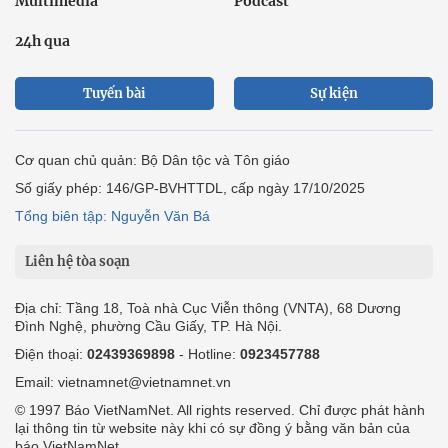
Multimedia
Podcast
24h qua
Tuyến bài
Sự kiện
Cơ quan chủ quản: Bộ Dân tộc và Tôn giáo
Số giấy phép: 146/GP-BVHTTDL, cấp ngày 17/10/2025
Tổng biên tập: Nguyễn Văn Bá
Liên hệ tòa soạn
Địa chỉ: Tầng 18, Toà nhà Cục Viễn thông (VNTA), 68 Dương
Đình Nghệ, phường Cầu Giấy, TP. Hà Nội.
Điện thoại:
02439369898
- Hotline:
0923457788
Email: vietnamnet@vietnamnet.vn
© 1997 Báo VietNamNet. All rights reserved. Chỉ được phát hành
lại thông tin từ website này khi có sự đồng ý bằng văn bản của
báo VietNamNet.