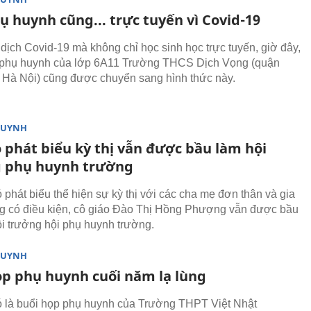
 huynh cũng... trực tuyến vì Covid-19
ì dịch Covid-19 mà không chỉ học sinh học trực tuyến, giờ đây,
 phụ huynh của lớp 6A11 Trường THCS Dịch Vọng (quận
 Hà Nội) cũng được chuyển sang hình thức này.
HUYNH
 phát biểu kỳ thị vẫn được bầu làm hội
 phụ huynh trường
ó phát biểu thể hiện sự kỳ thị với các cha mẹ đơn thân và gia
g có điều kiện, cô giáo Đào Thị Hồng Phượng vẫn được bầu
ội trưởng hội phụ huynh trường.
HUYNH
ọp phụ huynh cuối năm lạ lùng
ó là buổi họp phụ huynh của Trường THPT Việt Nhật