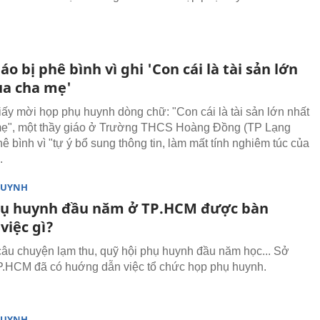
áo bị phê bình vì ghi 'Con cái là tài sản lớn
ủa cha mẹ'
giấy mời họp phụ huynh dòng chữ: "Con cái là tài sản lớn nhất
mẹ", một thầy giáo ở Trường THCS Hoàng Đồng (TP Lạng
ê bình vì "tự ý bổ sung thông tin, làm mất tính nghiêm túc của
.
HUYNH
ụ huynh đầu năm ở TP.HCM được bàn
việc gì?
câu chuyện lạm thu, quỹ hội phụ huynh đầu năm học... Sở
.HCM đã có huớng dẫn việc tổ chức họp phụ huynh.
HUYNH