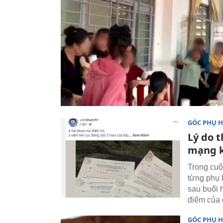
GÓC PHỤ 
Lý do 
mạng k
Trong cuộ
từng phụ 
sau buổi 
điểm của 
GÓC PHỤ 