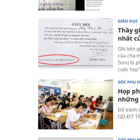
GIÁO DỤC
Thầy gi
nhất c
Ghi trên 
của cha 
Sơn) bị ph
cuộc họp"
GÓC PHỤ 
Họp ph
những 
Để tránh 
GD-ĐT TP
GÓC PHỤ 