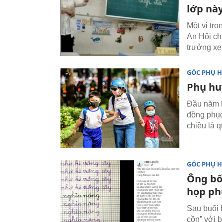
lớp này
Một vị tr
An Hội ch
trưởng xe
GÓC PHỤ 
Phụ huy
Đầu năm h
đồng phục
chiều là 
GÓC PHỤ 
Ông bố
họp ph
Sau buổi 
cồn” với 