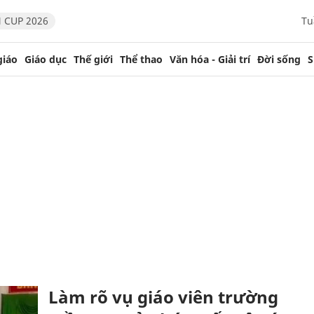
 CUP 2026
Tu
giáo
Giáo dục
Thế giới
Thể thao
Văn hóa - Giải trí
Đời sống
S
Làm rõ vụ giáo viên trường