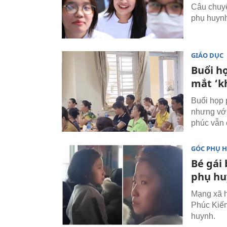
Câu chuyệ
phụ huynh
GIÁO DỤC
Buổi h
mắt ‘k
Buổi họp 
nhưng với
phúc vẫn 
GÓC PHỤ 
Bé gái 
phụ h
Mạng xã h
Phúc Kiến
huynh.