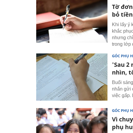
Tờ đơn
bỏ tiền
Khi lấy ý
khắc phục
nhưng chỉ
trong lớp
GÓC PHỤ 
'Sau 2
nhìn, t
Buổi sáng 
nhắn gửi 
việc gấp. 
GÓC PHỤ 
Vì chuy
phụ h