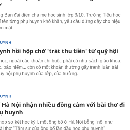
'
ong Ban đại diện cha mẹ học sinh lớp 3/10, Trường Tiểu học
ỉ tên từng phụ huynh khó khăn, yêu cầu đứng dậy cho hiệu
m mặt.
HUYNH
nh hồi hộp chờ 'trát thu tiền' từ quỹ hội
ọc, ngoài các khoản chi buộc phải có như sách giáo khoa,
, bảo hiểm... còn có một khoản thường gây tranh luận trái
quỹ hội phụ huynh của lớp, của trường.
HUYNH
 Hà Nội nhận nhiều đồng cảm với bài thơ đi
ụ huynh
họp sơ kết học kỳ I, một ông bố ở Hà Nội bỗng “nổi như
bài thơ "Tâm sự của ông bố lần đầu họp phụ huynh"