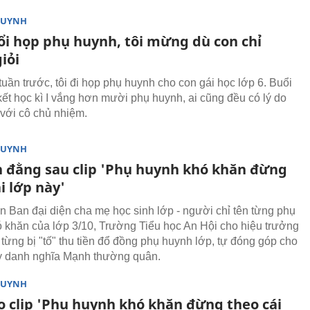
HUYNH
ổi họp phụ huynh, tôi mừng dù con chỉ
giỏi
tuần trước, tôi đi họp phụ huynh cho con gái học lớp 6. Buổi
kết học kì I vắng hơn mười phụ huynh, ai cũng đều có lý do
 với cô chủ nhiệm.
HUYNH
 đằng sau clip 'Phụ huynh khó khăn đừng
i lớp này'
n Ban đại diện cha mẹ học sinh lớp - người chỉ tên từng phụ
 khăn của lớp 3/10, Trường Tiểu học An Hội cho hiệu trưởng
 từng bị "tố" thu tiền đổ đồng phụ huynh lớp, tự đóng góp cho
y danh nghĩa Mạnh thường quân.
HUYNH
o clip 'Phụ huynh khó khăn đừng theo cái