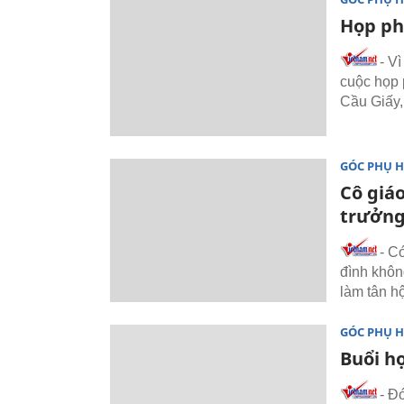
Họp phụ
- V
cuộc họp
Cầu Giấy,
GÓC PHỤ 
Cô giáo
trưởng
- C
đình khôn
làm tân h
GÓC PHỤ 
Buổi h
- Đ