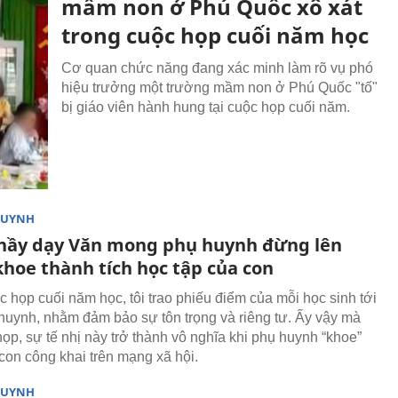
mầm non ở Phú Quốc xô xát
trong cuộc họp cuối năm học
Cơ quan chức năng đang xác minh làm rõ vụ phó
hiệu trưởng một trường mầm non ở Phú Quốc "tố"
bị giáo viên hành hung tại cuộc họp cuối năm.
HUYNH
thầy dạy Văn mong phụ huynh đừng lên
hoe thành tích học tập của con
c họp cuối năm học, tôi trao phiếu điểm của mỗi học sinh tới
huynh, nhằm đảm bảo sự tôn trọng và riêng tư. Ấy vậy mà
họp, sự tế nhị này trở thành vô nghĩa khi phụ huynh “khoe”
con công khai trên mạng xã hội.
HUYNH