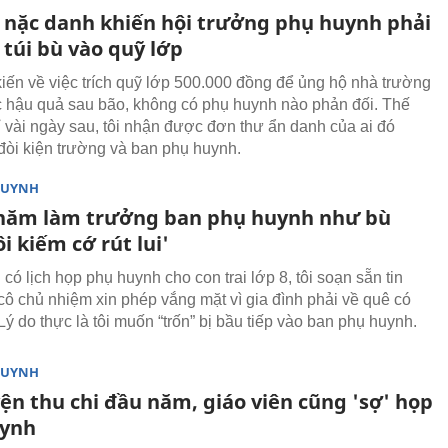
 nặc danh khiến hội trưởng phụ huynh phải
 túi bù vào quỹ lớp
 kiến về việc trích quỹ lớp 500.000 đồng để ủng hộ nhà trường
 hậu quả sau bão, không có phụ huynh nào phản đối. Thế
 vài ngày sau, tôi nhận được đơn thư ẩn danh của ai đó
 đòi kiện trường và ban phụ huynh.
HUYNH
 năm làm trưởng ban phụ huynh như bù
ôi kiếm cớ rút lui'
có lịch họp phụ huynh cho con trai lớp 8, tôi soạn sẵn tin
cô chủ nhiệm xin phép vắng mặt vì gia đình phải về quê có
Lý do thực là tôi muốn “trốn” bị bầu tiếp vào ban phụ huynh.
HUYNH
ện thu chi đầu năm, giáo viên cũng 'sợ' họp
uynh