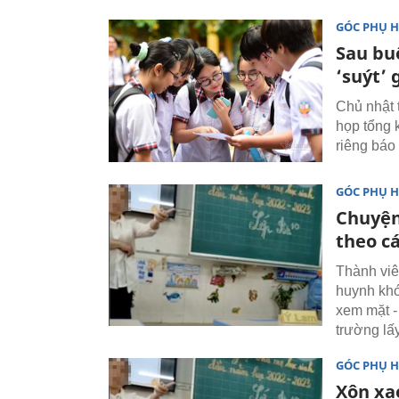
GÓC PHỤ 
Sau bu
‘suýt’ 
Chủ nhật 
họp tổng 
riêng báo
GÓC PHỤ 
Chuyện
theo cá
Thành viê
huynh khó
xem mặt -
trường lấ
GÓC PHỤ 
Xôn xa