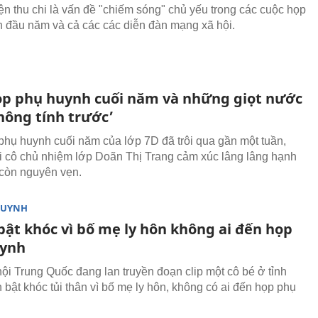
n thu chi là vấn đề "chiếm sóng" chủ yếu trong các cuộc họp
 đầu năm và cả các các diễn đàn mạng xã hội.
ọp phụ huynh cuối năm và những giọt nước
hông tính trước’
phụ huynh cuối năm của lớp 7D đã trôi qua gần một tuần,
 cô chủ nhiệm lớp Doãn Thị Trang cảm xúc lâng lâng hạnh
còn nguyên vẹn.
HUYNH
bật khóc vì bố mẹ ly hôn không ai đến họp
uynh
ội Trung Quốc đang lan truyền đoạn clip một cô bé ở tỉnh
 bật khóc tủi thân vì bố mẹ ly hôn, không có ai đến họp phụ