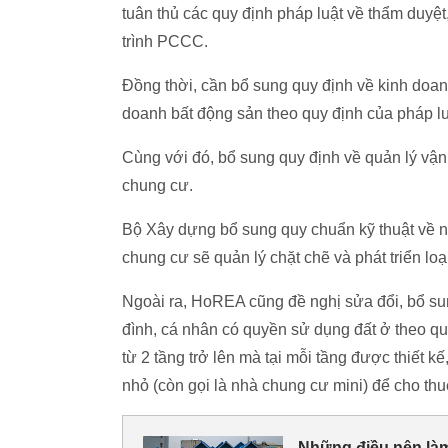
tuân thủ các quy định pháp luật về thẩm duyệ
trình PCCC.
Đồng thời, cần bổ sung quy định về kinh doa
doanh bất động sản theo quy định của pháp lu
Cùng với đó, bổ sung quy định về quản lý vậ
chung cư.
Bộ Xây dựng bổ sung quy chuẩn kỹ thuật về n
chung cư sẽ quản lý chặt chẽ và phát triển lo
Ngoài ra, HoREA cũng đề nghị sửa đổi, bổ su
đình, cá nhân có quyền sử dụng đất ở theo qu
từ 2 tầng trở lên mà tại mỗi tầng được thiết k
nhỏ (còn gọi là nhà chung cư mini) để cho thu
Những điều nên làm