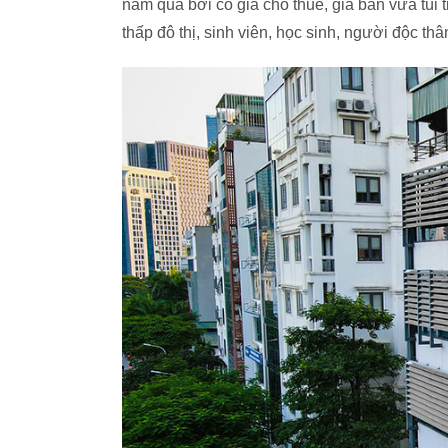
năm qua bởi có giá cho thuê, giá bán vừa túi 
thấp đô thị, sinh viên, học sinh, người độc th