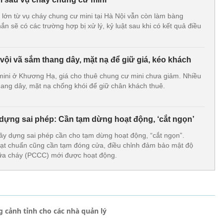
á lớn từ vụ cháy chung cư mini tại Hà Nội vẫn còn làm bàng
n sẽ có các trường hợp bị xử lý, kỷ luật sau khi có kết quả điều
ội vã sắm thang dây, mặt nạ để giữ giá, kéo khách
ini ở Khương Hạ, giá cho thuê chung cư mini chưa giảm. Nhiều
thang dây, mặt nạ chống khói để giữ chân khách thuê.
dựng sai phép: Cần tạm dừng hoạt động, ‘cắt ngọn’
xây dựng sai phép cần cho tạm dừng hoạt động, “cắt ngọn”.
ạt chuẩn cũng cần tạm đóng cửa, điều chỉnh đảm bảo mật độ
ữa cháy (PCCC) mới được hoạt động.
 cảnh tỉnh cho các nhà quản lý