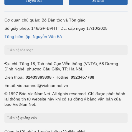
Tuyến bài
Sự kiện
Cơ quan chủ quản: Bộ Dân tộc và Tôn giáo
Số giấy phép: 146/GP-BVHTTDL, cấp ngày 17/10/2025
Tổng biên tập: Nguyễn Văn Bá
Liên hệ tòa soạn
Địa chỉ: Tầng 18, Toà nhà Cục Viễn thông (VNTA), 68 Dương
Đình Nghệ, phường Cầu Giấy, TP. Hà Nội.
Điện thoại:
02439369898
- Hotline:
0923457788
Email: vietnamnet@vietnamnet.vn
© 1997 Báo VietNamNet. All rights reserved. Chỉ được phát hành
lại thông tin từ website này khi có sự đồng ý bằng văn bản của
báo VietNamNet.
Liên hệ quảng cáo
Công ty Cổ phần Truyền thông VietNamNet