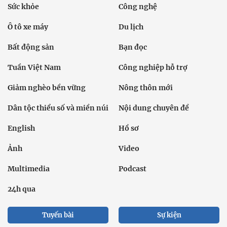
Sức khỏe
Công nghệ
Ô tô xe máy
Du lịch
Bất động sản
Bạn đọc
Tuần Việt Nam
Công nghiệp hỗ trợ
Giảm nghèo bền vững
Nông thôn mới
Dân tộc thiểu số và miền núi
Nội dung chuyên đề
English
Hồ sơ
Ảnh
Video
Multimedia
Podcast
24h qua
Tuyến bài
Sự kiện