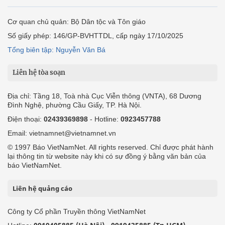
Cơ quan chủ quản: Bộ Dân tộc và Tôn giáo
Số giấy phép: 146/GP-BVHTTDL, cấp ngày 17/10/2025
Tổng biên tập: Nguyễn Văn Bá
Liên hệ tòa soạn
Địa chỉ: Tầng 18, Toà nhà Cục Viễn thông (VNTA), 68 Dương
Đình Nghệ, phường Cầu Giấy, TP. Hà Nội.
Điện thoại:
02439369898
- Hotline:
0923457788
Email: vietnamnet@vietnamnet.vn
© 1997 Báo VietNamNet. All rights reserved. Chỉ được phát hành
lại thông tin từ website này khi có sự đồng ý bằng văn bản của
báo VietNamNet.
Liên hệ quảng cáo
Công ty Cổ phần Truyền thông VietNamNet