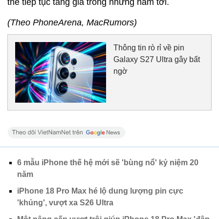
thể tiếp tục tăng giá trong những năm tới.
(Theo PhoneArena, MacRumors)
Thông tin rò rỉ về pin
Galaxy S27 Ultra gây bất
ngờ
6 mẫu iPhone thế hệ mới sẽ 'bùng nổ' kỷ niệm 20
năm
iPhone 18 Pro Max hé lộ dung lượng pin cực
'khủng', vượt xa S26 Ultra