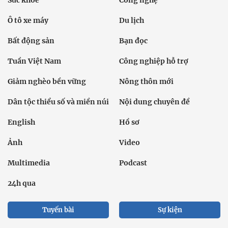
Sức khỏe
Công nghệ
Ô tô xe máy
Du lịch
Bất động sản
Bạn đọc
Tuần Việt Nam
Công nghiệp hỗ trợ
Giảm nghèo bền vững
Nông thôn mới
Dân tộc thiểu số và miền núi
Nội dung chuyên đề
English
Hồ sơ
Ảnh
Video
Multimedia
Podcast
24h qua
Tuyến bài
Sự kiện