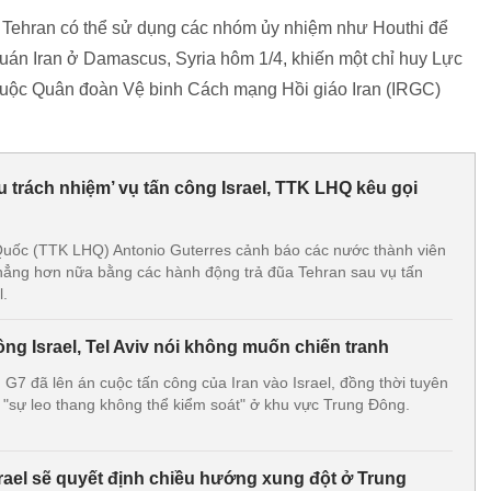
ệc Tehran có thể sử dụng các nhóm ủy nhiệm như Houthi để
 quán Iran ở Damascus, Syria hôm 1/4, khiến một chỉ huy Lực
huộc Quân đoàn Vệ binh Cách mạng Hồi giáo Iran (IRGC)
ịu trách nhiệm’ vụ tấn công Israel, TTK LHQ kêu gọi
Quốc (TTK LHQ) Antonio Guterres cảnh báo các nước thành viên
hẳng hơn nữa bằng các hành động trả đũa Tehran sau vụ tấn
l.
công Israel, Tel Aviv nói không muốn chiến tranh
G7 đã lên án cuộc tấn công của Iran vào Israel, đồng thời tuyên
 "sự leo thang không thể kiểm soát" ở khu vực Trung Đông.
srael sẽ quyết định chiều hướng xung đột ở Trung