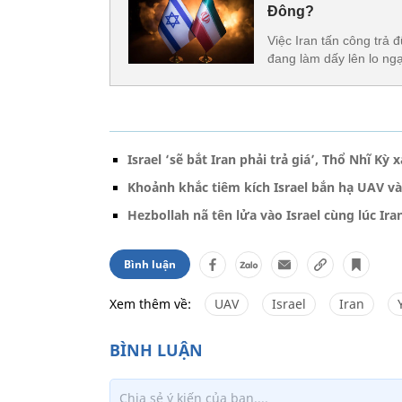
Đông?
Việc Iran tấn công trả 
đang làm dấy lên lo ng
Israel ‘sẽ bắt Iran phải trả giá’, Thổ Nhĩ K
Khoảnh khắc tiêm kích Israel bắn hạ UAV và
Hezbollah nã tên lửa vào Israel cùng lúc Ira
Bình luận
Xem thêm về:
UAV
Israel
Iran