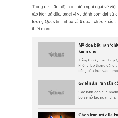
Trong dư luận hiện có nhiều nghi ngại về vi
tập kích trả đũa Israel vì vụ đánh bom đại sứ
lượng Quds tinh nhuệ và 6 quan chức khác t
thiệt mạng.
Mỹ dọa bắt Iran ‘ch
kiềm chế
Tổng thư ký Liên Hợp 
không leo thang căng t
công của Iran vào Israe
G7 lên án Iran tấn 
Các lãnh đạo của nhóm 
bố sẽ nỗ lực ngăn chặn
Cách Iran trả đũa I