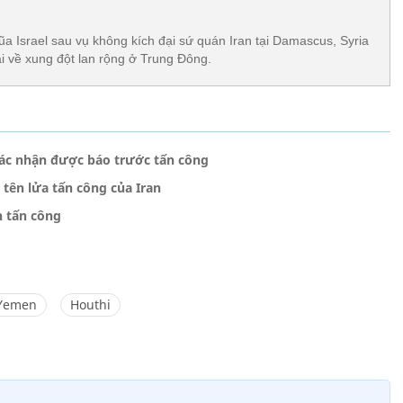
đũa Israel sau vụ không kích đại sứ quán Iran tại Damascus, Syria
ại về xung đột lan rộng ở Trung Đông.
ỳ xác nhận được báo trước tấn công
 tên lửa tấn công của Iran
n tấn công
Yemen
Houthi