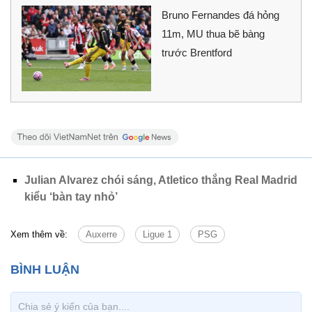
Bruno Fernandes đá hỏng
11m, MU thua bẽ bàng
trước Brentford
Julian Alvarez chói sáng, Atletico thắng Real Madrid
kiểu ‘bàn tay nhỏ’
Xem thêm về:
Auxerre
Ligue 1
PSG