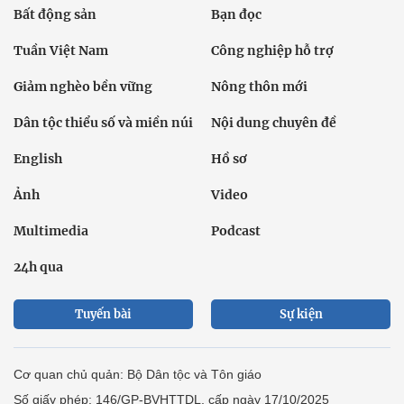
Bất động sản
Bạn đọc
Tuần Việt Nam
Công nghiệp hỗ trợ
Giảm nghèo bền vững
Nông thôn mới
Dân tộc thiểu số và miền núi
Nội dung chuyên đề
English
Hồ sơ
Ảnh
Video
Multimedia
Podcast
24h qua
Tuyến bài
Sự kiện
Cơ quan chủ quản: Bộ Dân tộc và Tôn giáo
Số giấy phép: 146/GP-BVHTTDL, cấp ngày 17/10/2025