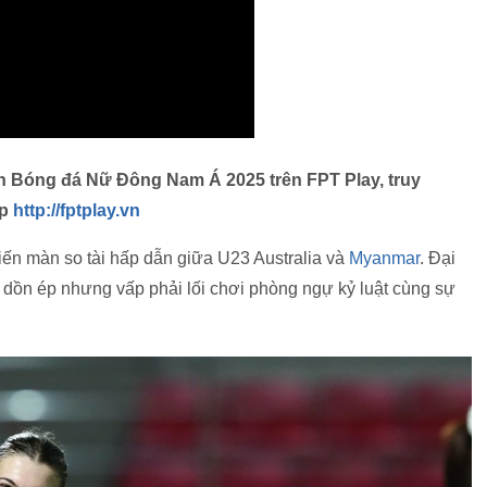
ịch Bóng đá Nữ Đông Nam Á 2025 trên FPT Play, truy
p
http://fptplay.vn
ến màn so tài hấp dẫn giữa U23 Australia và
Myanmar
. Đại
c dồn ép nhưng vấp phải lối chơi phòng ngự kỷ luật cùng sự