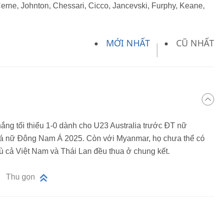
rne, Johnton, Chessari, Cicco, Jancevski, Furphy, Keane,
MỚI NHẤT
CŨ NHẤT
hắng tối thiểu 1-0 dành cho U23 Australia trước ĐT nữ
 đá nữ Đông Nam Á 2025. Còn với Myanmar, họ chưa thể có
dù cả Việt Nam và Thái Lan đều thua ở chung kết.
Thu gọn