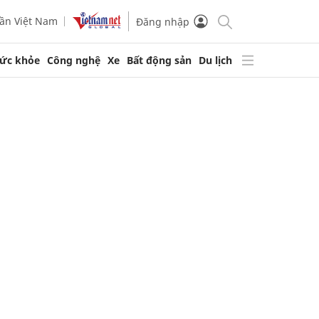
ần Việt Nam
Đăng nhập
ức khỏe
Công nghệ
Xe
Bất động sản
Du lịch