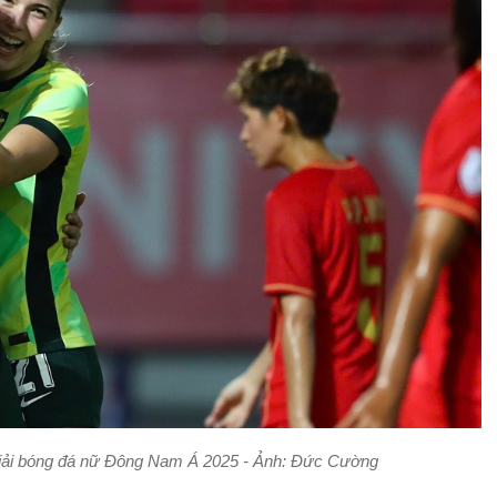
 Giải bóng đá nữ Đông Nam Á 2025 - Ảnh: Đức Cường