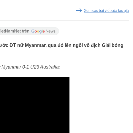
Xem các bài viết của tác giả
trước ĐT nữ Myanmar, qua đó lên ngôi vô địch Giải bóng
ữ Myanmar 0-1 U23 Australia: