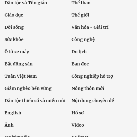
Dân tộc và Tôn giáo
Thể thao
Giáo dục
Thế giới
Đời sống
Văn hóa - Giải trí
Sức khỏe
Công nghệ
Ô tô xe máy
Du lịch
Bất động sản
Bạn đọc
Tuần Việt Nam
Công nghiệp hỗ trợ
Giảm nghèo bền vững
Nông thôn mới
Dân tộc thiểu số và miền núi
Nội dung chuyên đề
English
Hồ sơ
Ảnh
Video