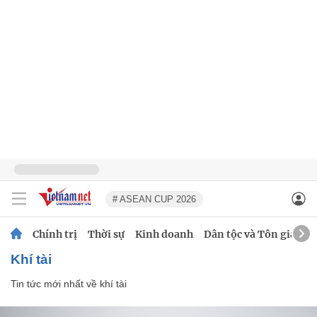
# ASEAN CUP 2026
Chính trị
Thời sự
Kinh doanh
Dân tộc và Tôn giáo
khí tài
Tin tức mới nhất về
khí tài