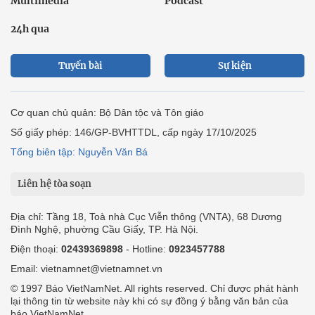
Multimedia
Podcast
24h qua
Tuyến bài
Sự kiện
Cơ quan chủ quản: Bộ Dân tộc và Tôn giáo
Số giấy phép: 146/GP-BVHTTDL, cấp ngày 17/10/2025
Tổng biên tập: Nguyễn Văn Bá
Liên hệ tòa soạn
Địa chỉ: Tầng 18, Toà nhà Cục Viễn thông (VNTA), 68 Dương
Đình Nghệ, phường Cầu Giấy, TP. Hà Nội.
Điện thoại:
02439369898
- Hotline:
0923457788
Email: vietnamnet@vietnamnet.vn
© 1997 Báo VietNamNet. All rights reserved. Chỉ được phát hành
lại thông tin từ website này khi có sự đồng ý bằng văn bản của
báo VietNamNet.