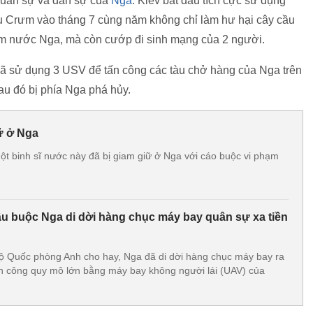
quân sự và dân sự của
Nga
. Kiev bắt đầu tích cực sử dụng
u Crưm vào tháng 7 cùng năm không chỉ làm hư hại cây cầu
am nước Nga, mà còn cướp đi sinh mạng của 2 người.
ã sử dụng 3 USV để tấn công các tàu chở hàng của Nga trên
u đó bị phía Nga phá hủy.
iữ ở Nga
t binh sĩ nước này đã bị giam giữ ở Nga với cáo buộc vi phạm
âu buộc Nga di dời hàng chục máy bay quân sự xa tiền
ộ Quốc phòng Anh cho hay, Nga đã di dời hàng chục máy bay ra
tấn công quy mô lớn bằng máy bay không người lái (UAV) của