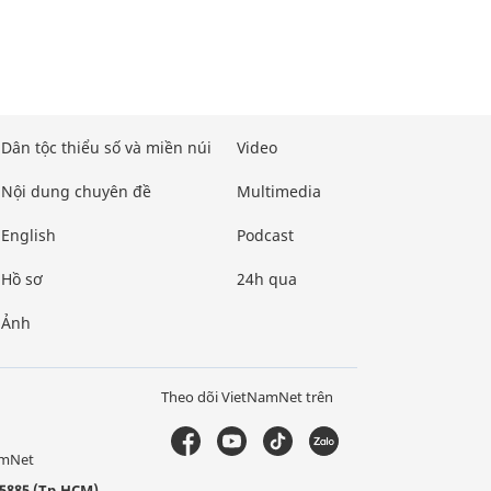
Dân tộc thiểu số và miền núi
Video
Nội dung chuyên đề
Multimedia
English
Podcast
Hồ sơ
24h qua
Ảnh
Theo dõi VietNamNet trên
amNet
5885 (Tp.HCM)