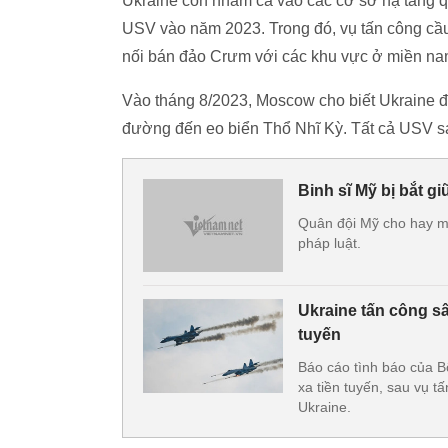
Ukraine còn nhắm cả vào các cơ sở hạ tầng 
USV vào năm 2023. Trong đó, vụ tấn công cầ
nối bán đảo Crưm với các khu vực ở miền n
Vào tháng 8/2023, Moscow cho biết Ukraine đ
đường đến eo biển Thổ Nhĩ Kỳ. Tất cả USV sa
Binh sĩ Mỹ bị bắt g
Quân đội Mỹ cho hay mộ
pháp luật.
Ukraine tấn công s
tuyến
Báo cáo tình báo của B
xa tiền tuyến, sau vụ 
Ukraine.