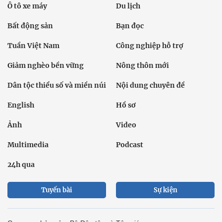
Ô tô xe máy
Du lịch
Bất động sản
Bạn đọc
Tuần Việt Nam
Công nghiệp hỗ trợ
Giảm nghèo bền vững
Nông thôn mới
Dân tộc thiểu số và miền núi
Nội dung chuyên đề
English
Hồ sơ
Ảnh
Video
Multimedia
Podcast
24h qua
Tuyến bài
Sự kiện