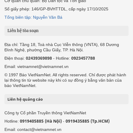
Cơ quan chủ quản: Bộ Dân tộc và Tôn giáo
Số giấy phép: 146/GP-BVHTTDL, cấp ngày 17/10/2025
Tổng biên tập: Nguyễn Văn Bá
Liên hệ tòa soạn
Địa chỉ: Tầng 18, Toà nhà Cục Viễn thông (VNTA), 68 Dương
Đình Nghệ, phường Cầu Giấy, TP. Hà Nội.
Điện thoại:
02439369898
- Hotline:
0923457788
Email: vietnamnet@vietnamnet.vn
© 1997 Báo VietNamNet. All rights reserved. Chỉ được phát hành
lại thông tin từ website này khi có sự đồng ý bằng văn bản của
báo VietNamNet.
Liên hệ quảng cáo
Công ty Cổ phần Truyền thông VietNamNet
0919405885 (Hà Nội)
0919435885 (Tp.HCM)
Hotline:
-
Email: contact@vietnamnet.vn