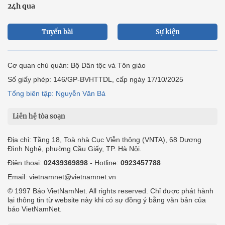
24h qua
Tuyến bài
Sự kiện
Cơ quan chủ quản: Bộ Dân tộc và Tôn giáo
Số giấy phép: 146/GP-BVHTTDL, cấp ngày 17/10/2025
Tổng biên tập: Nguyễn Văn Bá
Liên hệ tòa soạn
Địa chỉ: Tầng 18, Toà nhà Cục Viễn thông (VNTA), 68 Dương
Đình Nghệ, phường Cầu Giấy, TP. Hà Nội.
Điện thoại:
02439369898
- Hotline:
0923457788
Email: vietnamnet@vietnamnet.vn
© 1997 Báo VietNamNet. All rights reserved. Chỉ được phát hành
lại thông tin từ website này khi có sự đồng ý bằng văn bản của
báo VietNamNet.