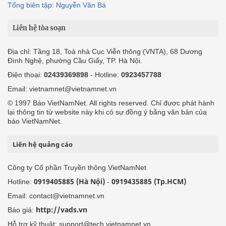
Tổng biên tập: Nguyễn Văn Bá
Liên hệ tòa soạn
Địa chỉ: Tầng 18, Toà nhà Cục Viễn thông (VNTA), 68 Dương
Đình Nghệ, phường Cầu Giấy, TP. Hà Nội.
Điện thoại:
02439369898
- Hotline:
0923457788
Email: vietnamnet@vietnamnet.vn
© 1997 Báo VietNamNet. All rights reserved. Chỉ được phát hành
lại thông tin từ website này khi có sự đồng ý bằng văn bản của
báo VietNamNet.
Liên hệ quảng cáo
Công ty Cổ phần Truyền thông VietNamNet
0919405885 (Hà Nội)
0919435885 (Tp.HCM)
Hotline:
-
Email: contact@vietnamnet.vn
http://vads.vn
Báo giá:
Hỗ trợ kỹ thuật: support@tech.vietnamnet.vn