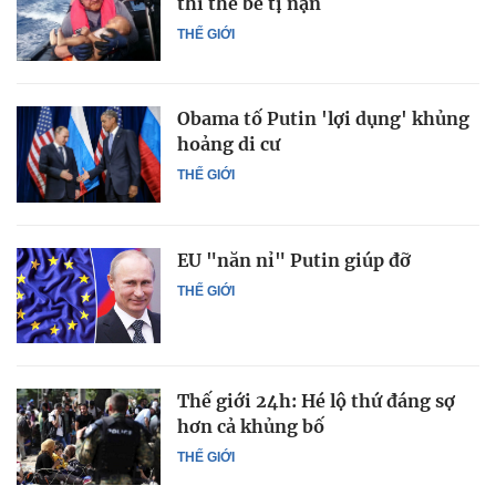
thi thể bé tị nạn
THẾ GIỚI
Obama tố Putin 'lợi dụng' khủng
hoảng di cư
THẾ GIỚI
EU "năn nỉ" Putin giúp đỡ
THẾ GIỚI
Thế giới 24h: Hé lộ thứ đáng sợ
hơn cả khủng bố
THẾ GIỚI