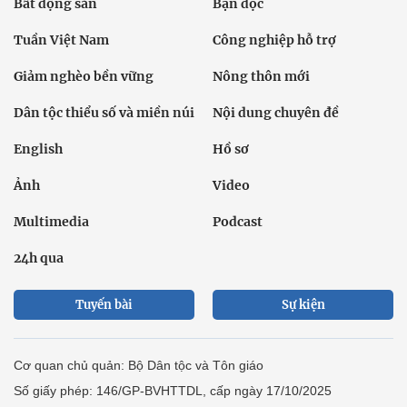
Bất động sản
Bạn đọc
Tuần Việt Nam
Công nghiệp hỗ trợ
Giảm nghèo bền vững
Nông thôn mới
Dân tộc thiểu số và miền núi
Nội dung chuyên đề
English
Hồ sơ
Ảnh
Video
Multimedia
Podcast
24h qua
Tuyến bài
Sự kiện
Cơ quan chủ quản: Bộ Dân tộc và Tôn giáo
Số giấy phép: 146/GP-BVHTTDL, cấp ngày 17/10/2025