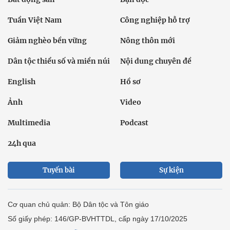
Tuần Việt Nam
Công nghiệp hỗ trợ
Giảm nghèo bền vững
Nông thôn mới
Dân tộc thiểu số và miền núi
Nội dung chuyên đề
English
Hồ sơ
Ảnh
Video
Multimedia
Podcast
24h qua
Tuyến bài
Sự kiện
Cơ quan chủ quản: Bộ Dân tộc và Tôn giáo
Số giấy phép: 146/GP-BVHTTDL, cấp ngày 17/10/2025