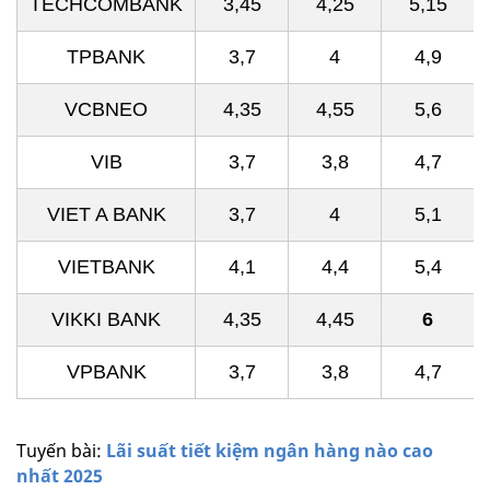
TECHCOMBANK
3,45
4,25
5,15
TPBANK
3,7
4
4,9
VCBNEO
4,35
4,55
5,6
VIB
3,7
3,8
4,7
VIET A BANK
3,7
4
5,1
VIETBANK
4,1
4,4
5,4
VIKKI BANK
4,35
4,45
6
VPBANK
3,7
3,8
4,7
Tuyến bài:
Lãi suất tiết kiệm ngân hàng nào cao
nhất 2025