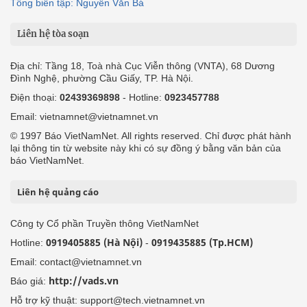
Tổng biên tập: Nguyễn Văn Bá
Liên hệ tòa soạn
Địa chỉ: Tầng 18, Toà nhà Cục Viễn thông (VNTA), 68 Dương
Đình Nghệ, phường Cầu Giấy, TP. Hà Nội.
Điện thoại:
02439369898
- Hotline:
0923457788
Email: vietnamnet@vietnamnet.vn
© 1997 Báo VietNamNet. All rights reserved. Chỉ được phát hành
lại thông tin từ website này khi có sự đồng ý bằng văn bản của
báo VietNamNet.
Liên hệ quảng cáo
Công ty Cổ phần Truyền thông VietNamNet
0919405885 (Hà Nội)
0919435885 (Tp.HCM)
Hotline:
-
Email: contact@vietnamnet.vn
http://vads.vn
Báo giá:
Hỗ trợ kỹ thuật: support@tech.vietnamnet.vn