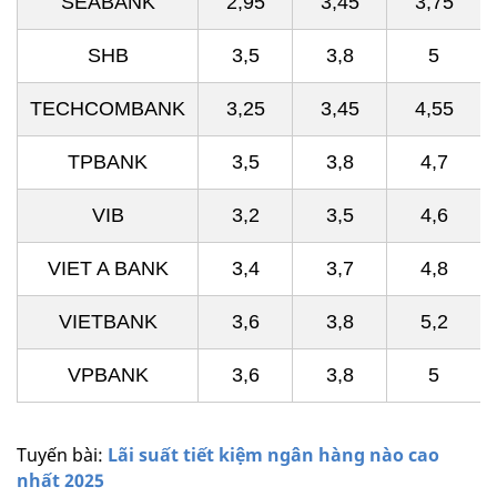
SEABANK
2,95
3,45
3,75
SHB
3,5
3,8
5
TECHCOMBANK
3,25
3,45
4,55
TPBANK
3,5
3,8
4,7
VIB
3,2
3,5
4,6
VIET A BANK
3,4
3,7
4,8
VIETBANK
3,6
3,8
5,2
VPBANK
3,6
3,8
5
Tuyến bài:
Lãi suất tiết kiệm ngân hàng nào cao
nhất 2025