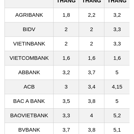
THÁNG
THÁNG
THÁNG
AGRIBANK
1,8
2,2
3,2
BIDV
2
2
3,3
VIETINBANK
2
2
3,3
VIETCOMBANK
1,6
1,6
1,6
ABBANK
3,2
3,7
5
ACB
3
3,4
4,15
BAC A BANK
3,5
3,8
5
BAOVIETBANK
3,3
4
5,2
BVBANK
3,7
3,8
5,1