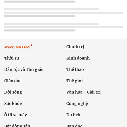
Chính trị
Thời sự
Kinh doanh
Dân tộc và Tôn giáo
Thể thao
Giáo dục
Thế giới
Đời sống
Văn hóa - Giải trí
Sức khỏe
Công nghệ
Ô tô xe máy
Du lịch
Bất động sản
Bạn đọc