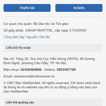
Tuyến bài
Sự kiện
Cơ quan chủ quản: Bộ Dân tộc và Tôn giáo
Số giấy phép: 146/GP-BVHTTDL, cấp ngày 17/10/2025
Tổng biên tập: Nguyễn Văn Bá
Liên hệ tòa soạn
Địa chỉ: Tầng 18, Toà nhà Cục Viễn thông (VNTA), 68 Dương
Đình Nghệ, phường Cầu Giấy, TP. Hà Nội.
Điện thoại:
02439369898
- Hotline:
0923457788
Email: vietnamnet@vietnamnet.vn
© 1997 Báo VietNamNet. All rights reserved. Chỉ được phát hành
lại thông tin từ website này khi có sự đồng ý bằng văn bản của
báo VietNamNet.
Liên hệ quảng cáo