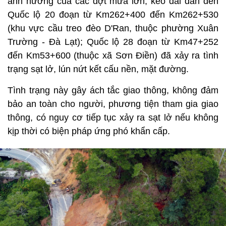
ảnh hưởng của các đợt mưa lớn, kéo dài dẫn đến
Quốc lộ 20 đoạn từ Km262+400 đến Km262+530
(khu vực cầu treo đèo D'Ran, thuộc phường Xuân
Trường - Đà Lạt); Quốc lộ 28 đoạn từ Km47+252
đến Km53+600 (thuộc xã Sơn Điền) đã xảy ra tình
trạng sạt lở, lún nứt kết cấu nền, mặt đường.
Tình trạng này gây ách tắc giao thông, không đảm
bảo an toàn cho người, phương tiện tham gia giao
thông, có nguy cơ tiếp tục xảy ra sạt lở nếu không
kịp thời có biện pháp ứng phó khẩn cấp.