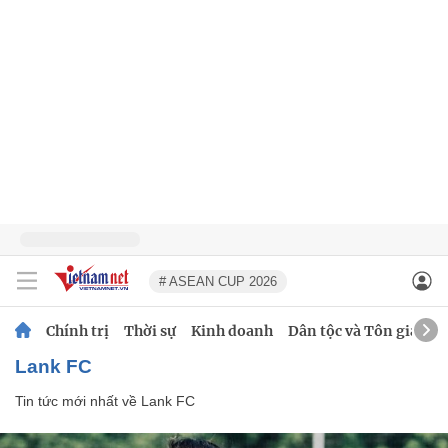
# ASEAN CUP 2026
Chính trị
Thời sự
Kinh doanh
Dân tộc và Tôn giáo
Lank FC
Tin tức mới nhất về
Lank FC