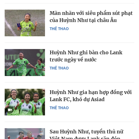
Mãn nhãn với siêu phẩm sút phạt
của Huỳnh Như tại châu Âu
THỂ THAO
Huỳnh Như ghi bàn cho Lank
trước ngày về nước
THỂ THAO
Huỳnh Như gia hạn hợp đồng với
Lank FC, khó dự Asiad
THỂ THAO
Sau Huỳnh Như, tuyển thủ nữ
Việt Nam được Lank săn đón