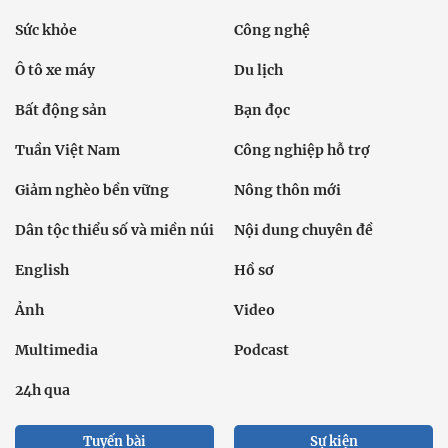
Sức khỏe
Công nghệ
Ô tô xe máy
Du lịch
Bất động sản
Bạn đọc
Tuần Việt Nam
Công nghiệp hỗ trợ
Giảm nghèo bền vững
Nông thôn mới
Dân tộc thiểu số và miền núi
Nội dung chuyên đề
English
Hồ sơ
Ảnh
Video
Multimedia
Podcast
24h qua
Tuyến bài
Sự kiện