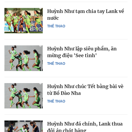
Huỳnh Như tạm chia tay Lank về
nước
THỂ THAO
Huỳnh Như lập siêu phẩm, ăn
mừng điệu 'See tình'
THỂ THAO
Huỳnh Như chúc Tết bằng bài vè
từ Bồ Đào Nha
THỂ THAO
Huỳnh Như đá chính, Lank thua
đội áp chót bảng