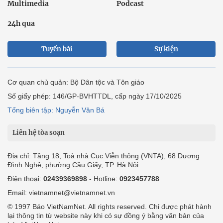
Multimedia
Podcast
24h qua
Tuyến bài
Sự kiện
Cơ quan chủ quản: Bộ Dân tộc và Tôn giáo
Số giấy phép: 146/GP-BVHTTDL, cấp ngày 17/10/2025
Tổng biên tập: Nguyễn Văn Bá
Liên hệ tòa soạn
Địa chỉ: Tầng 18, Toà nhà Cục Viễn thông (VNTA), 68 Dương
Đình Nghệ, phường Cầu Giấy, TP. Hà Nội.
Điện thoại:
02439369898
- Hotline:
0923457788
Email: vietnamnet@vietnamnet.vn
© 1997 Báo VietNamNet. All rights reserved. Chỉ được phát hành
lại thông tin từ website này khi có sự đồng ý bằng văn bản của