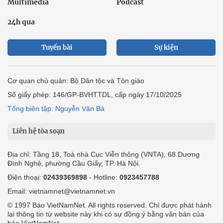
Multimedia
Podcast
24h qua
Tuyến bài
Sự kiện
Cơ quan chủ quản: Bộ Dân tộc và Tôn giáo
Số giấy phép: 146/GP-BVHTTDL, cấp ngày 17/10/2025
Tổng biên tập: Nguyễn Văn Bá
Liên hệ tòa soạn
Địa chỉ: Tầng 18, Toà nhà Cục Viễn thông (VNTA), 68 Dương
Đình Nghệ, phường Cầu Giấy, TP. Hà Nội.
Điện thoại:
02439369898
- Hotline:
0923457788
Email: vietnamnet@vietnamnet.vn
© 1997 Báo VietNamNet. All rights reserved. Chỉ được phát hành
lại thông tin từ website này khi có sự đồng ý bằng văn bản của