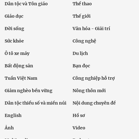
Dân tộc và Tôn giáo
Thể thao
Giáo dục
Thế giới
Đời sống
Văn hóa - Giải trí
Sức khỏe
Công nghệ
Ô tô xe máy
Du lịch
Bất động sản
Bạn đọc
Tuần Việt Nam
Công nghiệp hỗ trợ
Giảm nghèo bền vững
Nông thôn mới
Dân tộc thiểu số và miền núi
Nội dung chuyên đề
English
Hồ sơ
Ảnh
Video