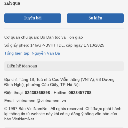
24h qua
Tuyến bài
Sự kiện
Cơ quan chủ quản: Bộ Dân tộc và Tôn giáo
Số giấy phép: 146/GP-BVHTTDL, cấp ngày 17/10/2025
Tổng biên tập: Nguyễn Văn Bá
Liên hệ tòa soạn
Địa chỉ: Tầng 18, Toà nhà Cục Viễn thông (VNTA), 68 Dương
Đình Nghệ, phường Cầu Giấy, TP. Hà Nội.
Điện thoại:
02439369898
- Hotline:
0923457788
Email: vietnamnet@vietnamnet.vn
© 1997 Báo VietNamNet. All rights reserved. Chỉ được phát hành
lại thông tin từ website này khi có sự đồng ý bằng văn bản của
báo VietNamNet.