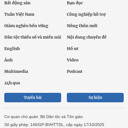
Bất động sản
Bạn đọc
Tuần Việt Nam
Công nghiệp hỗ trợ
Giảm nghèo bền vững
Nông thôn mới
Dân tộc thiểu số và miền núi
Nội dung chuyên đề
English
Hồ sơ
Ảnh
Video
Multimedia
Podcast
24h qua
Tuyến bài
Sự kiện
Cơ quan chủ quản: Bộ Dân tộc và Tôn giáo
Số giấy phép: 146/GP-BVHTTDL, cấp ngày 17/10/2025