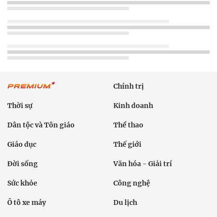
Chính trị
Thời sự
Kinh doanh
Dân tộc và Tôn giáo
Thể thao
Giáo dục
Thế giới
Đời sống
Văn hóa - Giải trí
Sức khỏe
Công nghệ
Ô tô xe máy
Du lịch